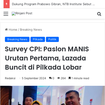
Dukung Program Prabowo Gibran, NTB Institute Sebut MBG dan Kopdes Solusi Percepatan Pembangunan Daerah 3T
Menu
S
fo
Home
/
Breaking News
Breaking News
Pilkada
Politik
Survey CPI: Paslon MANIS
Urutan Pertama, Lazada
Buncit di Pilkada Lobar
Redaksi
5 September 2024
0
264
1 minute read