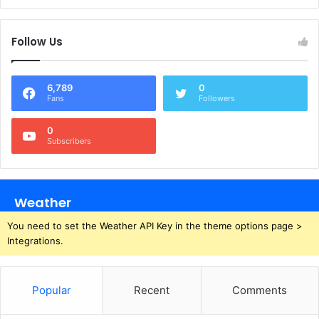
Follow Us
6,789
0
Fans
Followers
0
Subscribers
Weather
You need to set the Weather API Key in the theme options page >
Integrations.
Popular
Recent
Comments