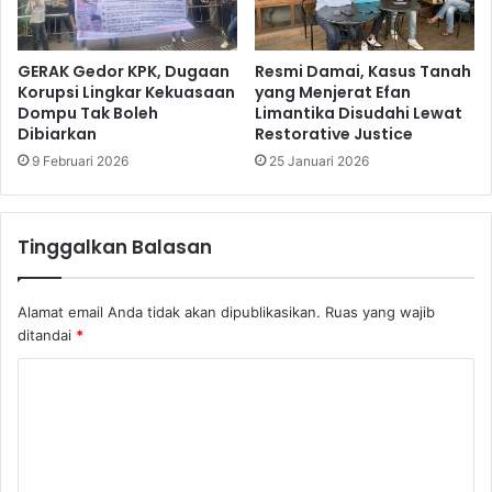
GERAK Gedor KPK, Dugaan
Resmi Damai, Kasus Tanah
Korupsi Lingkar Kekuasaan
yang Menjerat Efan
Dompu Tak Boleh
Limantika Disudahi Lewat
Dibiarkan
Restorative Justice
9 Februari 2026
25 Januari 2026
Tinggalkan Balasan
Alamat email Anda tidak akan dipublikasikan.
Ruas yang wajib
ditandai
*
K
o
m
e