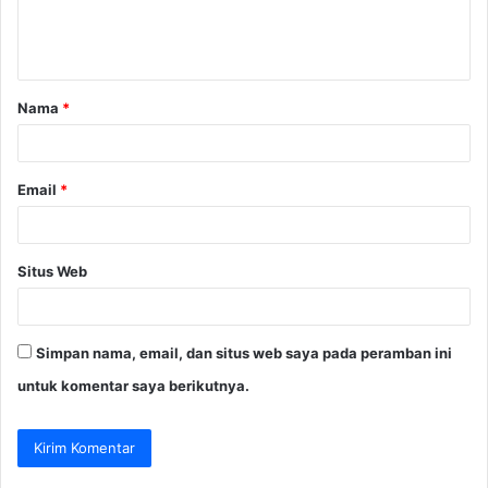
n
t
a
Nama
*
r
*
Email
*
Situs Web
Simpan nama, email, dan situs web saya pada peramban ini
untuk komentar saya berikutnya.