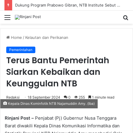
Dukung Program Prabowo Gibran, NTB Institute Sebut MBG dan Kopdes Solusi Percepatan Pembangunan Daerah 3T
Menu
S
fo
Home
/
Kelautan dan Perikanan
Pemerintahan
Terus Bantu Pemerintah
Siarkan Kebaikan dan
Keunggulan NTB
Redaksi
18 September 2024
0
255
1 minute read
Kepala Dinas Kominfotik NTB Najamuddin Amy. (Iba)
Rinjani Post –
Penjabat (Pj) Gubernur Nusa Tenggara
Barat diwakili Kepala Dinas Komunikasi Informatika dan