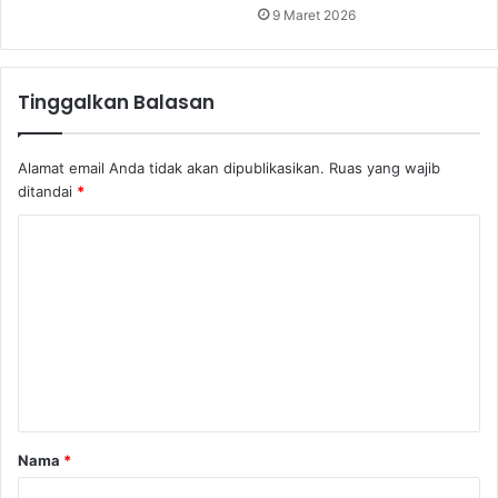
9 Maret 2026
Tinggalkan Balasan
Alamat email Anda tidak akan dipublikasikan.
Ruas yang wajib
ditandai
*
K
o
m
e
n
t
a
Nama
*
r
*