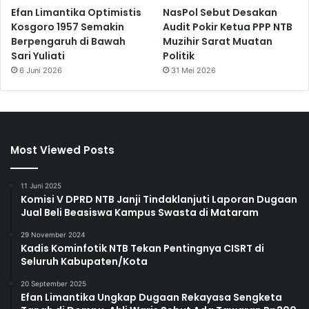
Efan Limantika Optimistis
NasPol Sebut Desakan
Kosgoro 1957 Semakin
Audit Pokir Ketua PPP NTB
Berpengaruh di Bawah
Muzihir Sarat Muatan
Sari Yuliati
Politik
6 Juni 2026
31 Mei 2026
Most Viewed Posts
11 Juni 2025
Komisi V DPRD NTB Janji Tindaklanjuti Laporan Dugaan
Jual Beli Beasiswa Kampus Swasta di Mataram
29 November 2024
Kadis Kominfotik NTB Tekan Pentingnya CISRT di
Seluruh Kabupaten/Kota
20 September 2025
Efan Limantika Ungkap Dugaan Rekayasa Sengketa