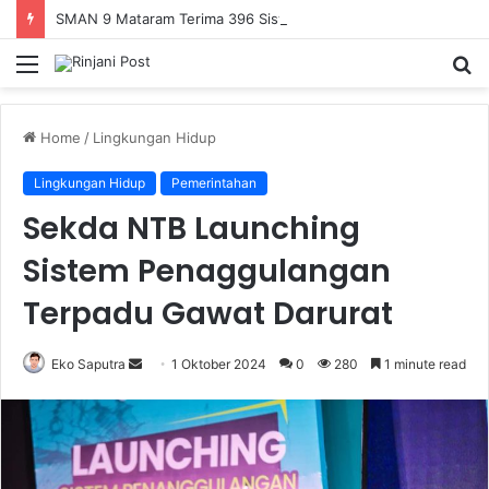
SMAN 9 Mataram Terima 396 Siswa Baru, Kepala Sekolah Dorong Revitalisasi Menyeluruh Fasilitas Pendidikan
Menu
S
fo
Home
/
Lingkungan Hidup
Lingkungan Hidup
Pemerintahan
Sekda NTB Launching
Sistem Penaggulangan
Terpadu Gawat Darurat
Eko Saputra
Send
1 Oktober 2024
0
280
1 minute read
an
email