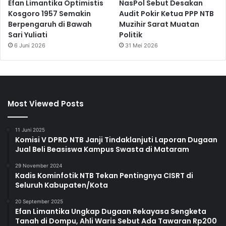
Efan Limantika Optimistis
NasPol Sebut Desakan
Kosgoro 1957 Semakin
Audit Pokir Ketua PPP NTB
Berpengaruh di Bawah
Muzihir Sarat Muatan
Sari Yuliati
Politik
6 Juni 2026
31 Mei 2026
Most Viewed Posts
11 Juni 2025
Komisi V DPRD NTB Janji Tindaklanjuti Laporan Dugaan
Jual Beli Beasiswa Kampus Swasta di Mataram
29 November 2024
Kadis Kominfotik NTB Tekan Pentingnya CISRT di
Seluruh Kabupaten/Kota
20 September 2025
Efan Limantika Ungkap Dugaan Rekayasa Sengketa
Tanah di Dompu, Ahli Waris Sebut Ada Tawaran Rp200