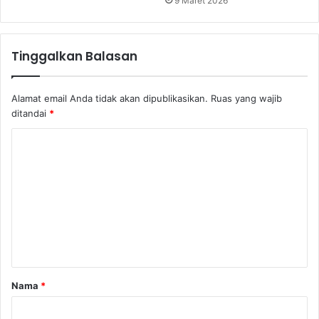
9 Maret 2026
Tinggalkan Balasan
Alamat email Anda tidak akan dipublikasikan.
Ruas yang wajib
ditandai
*
K
o
m
e
n
t
a
Nama
*
r
*