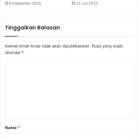
9 September 2025
23 Juli 2025
Tinggalkan Balasan
Alamat email Anda tidak akan dipublikasikan.
Ruas yang wajib
ditandai
*
K
o
m
e
n
t
a
Nama
*
r
*