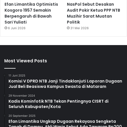
Efan Limantika Optimistis
NasPol Sebut Desakan
Kosgoro 1957 Semakin
Audit Pokir Ketua PPP NTB
Berpengaruh di Bawah
Muzihir Sarat Muatan
Sari Yuliati
Politik
6 Juni 2026
31 Mei 2026
Most Viewed Posts
11 Juni 2025
Komisi V DPRD NTB Janji Tindaklanjuti Laporan Dugaan
Jual Beli Beasiswa Kampus Swasta di Mataram
29 November 2024
Kadis Kominfotik NTB Tekan Pentingnya CISRT di
Seluruh Kabupaten/Kota
20 September 2025
Efan Limantika Ungkap Dugaan Rekayasa Sengketa
Tanah di Dompu, Ahli Waris Sebut Ada Tawaran Rp200