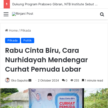
Dukung Program Prabowo Gibran, NTB Institute Sebut MBG dan Kopdes Solusi Percepatan Pembangunan Daerah 3T
Menu
S
fo
Home
/
Pilkada
Pilkada
Politik
Rabu Cinta Biru, Cara
Nurhidayah Mendengar
Curhat Pemuda Lobar
Eko Saputra
Send
2 Oktober 2024
0
255
1 minute read
an
email