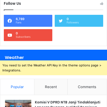
Follow Us
6,789
0
Fans
Followers
0
Subscribers
Weather
You need to set the Weather API Key in the theme options page >
Integrations.
Popular
Recent
Comments
Komisi V DPRD NTB Janji Tindaklanjuti