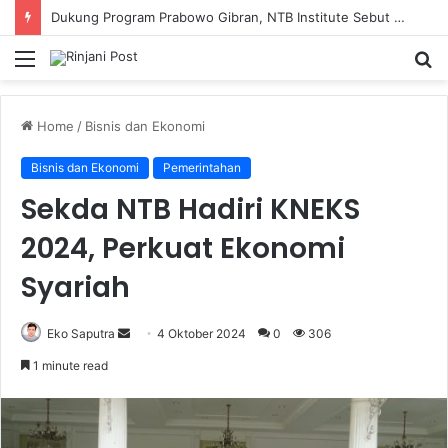
Dukung Program Prabowo Gibran, NTB Institute Sebut MBG dan Kopdes Solusi Percepatan Pembangunan Daerah 3T
Menu
S
fo
Home
/
Bisnis dan Ekonomi
Bisnis dan Ekonomi
Pemerintahan
Sekda NTB Hadiri KNEKS
2024, Perkuat Ekonomi
Syariah
Eko Saputra
Send
4 Oktober 2024
0
306
an
1 minute read
email