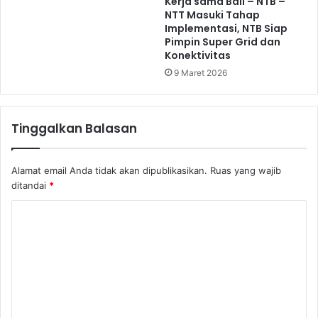
Kerja sama Bali – NTB –
NTT Masuki Tahap
Implementasi, NTB Siap
Pimpin Super Grid dan
Konektivitas
9 Maret 2026
Tinggalkan Balasan
Alamat email Anda tidak akan dipublikasikan.
Ruas yang wajib
ditandai
*
K
o
m
e
n
t