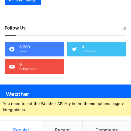
Follow Us
6,789
0
Fans
Followers
0
Subscribers
Weather
You need to set the Weather API Key in the theme options page >
Integrations.
Popular
Recent
Comments