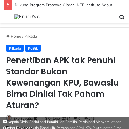
Dukung Program Prabowo Gibran, NTB Institute Sebut MBG dan Kopdes Solusi Percepatan Pembangunan Daerah 3T
Menu
S
fo
Home
/
Pilkada
Pilkada
Politik
Penertiban APK tak Penuhi
Standar Bukan
Kewenangan KPU, Bawaslu
Bima Dinilai Tak Paham
Aturan?
Eko Saputra
Send
8 Oktober 2024
0
245
Kepala Divisi Sosialisasi Pendidikan Pemilih, Partisipasi Masyarakat dan
an
2 minutes read
Sumber Daya Manusia (Sosdiklih, Parmas dan SDM) KPUD kabupaten Bima