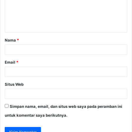
e
n
t
a
Nama
*
r
*
Email
*
Situs Web
Simpan nama, email, dan situs web saya pada peramban ini
untuk komentar saya berikutnya.