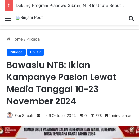
Dukung Program Prabowo Gibran, NTB Institute Sebut MBG dan Kopdes Solusi Percepatan Pembangunan Daerah 3T
Menu
S
fo
Home
/
Pilkada
Pilkada
Politik
Bawaslu NTB: Iklan
Kampanye Paslon Lewat
Media Tanggal 10-23
November 2024
Eko Saputra
Send
9 Oktober 2024
0
278
1 minute read
an
email