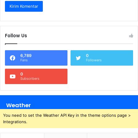
Follow Us
6,789
0
Fans
Followers
0
Subscribers
Weather
You need to set the Weather API Key in the theme options page >
Integrations.