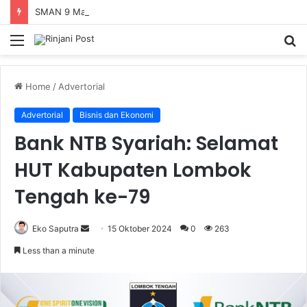
SMAN 9 Mataram Terima 396 Siswa Baru, Kepala Sekolah Dorong Revitalisasi Menyeluruh Fasilitas Pendidikan
Menu
S
fo
Home
/
Advertorial
Advertorial
Bisnis dan Ekonomi
Bank NTB Syariah: Selamat
HUT Kabupaten Lombok
Tengah ke-79
Eko Saputra
Send
15 Oktober 2024
0
263
an
Less than a minute
email