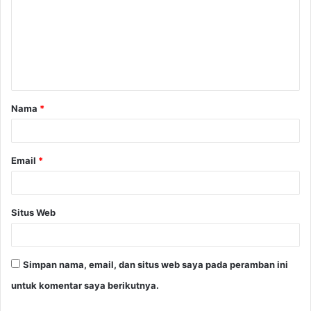
m
e
n
t
a
Nama
*
r
*
Email
*
Situs Web
Simpan nama, email, dan situs web saya pada peramban ini
untuk komentar saya berikutnya.