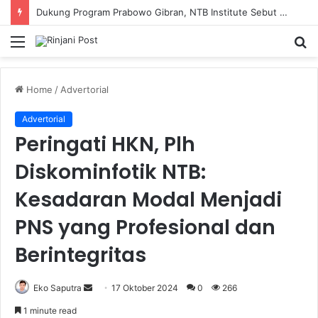
Dukung Program Prabowo Gibran, NTB Institute Sebut MBG dan Kopdes Solusi Percepatan Pembangunan Daerah 3T
Menu
S
fo
Home
/
Advertorial
Advertorial
Peringati HKN, Plh
Diskominfotik NTB:
Kesadaran Modal Menjadi
PNS yang Profesional dan
Berintegritas
Eko Saputra
Send
17 Oktober 2024
0
266
an
1 minute read