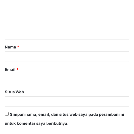
m
e
n
t
a
Nama
*
r
*
Email
*
Situs Web
Simpan nama, email, dan situs web saya pada peramban ini
untuk komentar saya berikutnya.