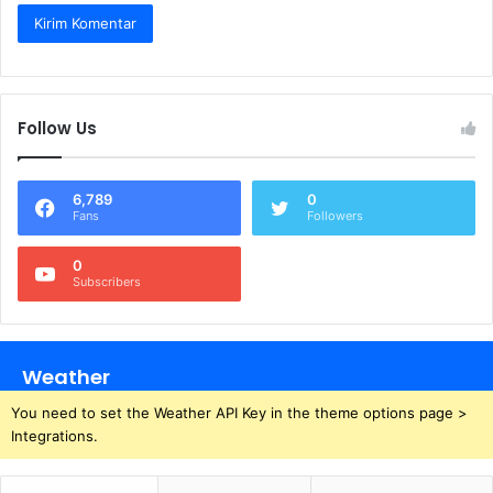
Follow Us
6,789
0
Fans
Followers
0
Subscribers
Weather
You need to set the Weather API Key in the theme options page >
Integrations.