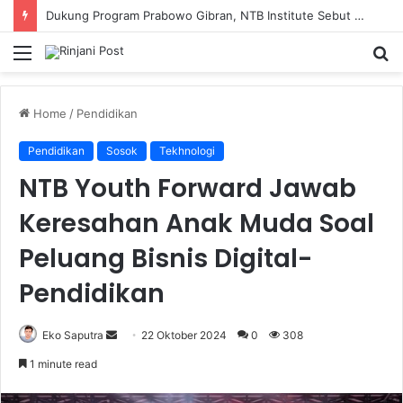
Dukung Program Prabowo Gibran, NTB Institute Sebut MBG dan Kopdes Solusi Percepatan Pembangunan Daerah 3T
Menu
S
fo
Home
/
Pendidikan
Pendidikan
Sosok
Tekhnologi
NTB Youth Forward Jawab
Keresahan Anak Muda Soal
Peluang Bisnis Digital-
Pendidikan
Eko Saputra
Send
22 Oktober 2024
0
308
an
1 minute read
email