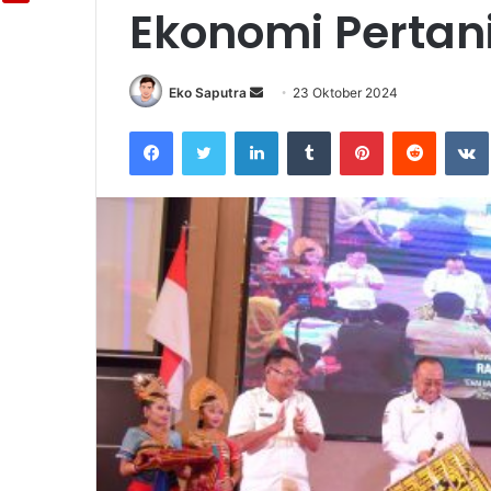
Ekonomi Pertan
Eko Saputra
Send
23 Oktober 2024
an
Facebook
Twitter
LinkedIn
Tumblr
Pinterest
Reddit
email