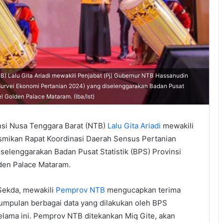
B) Lalu Gita Ariadi mewakili Penjabat (Pj) Gubernur NTB Hassanudin
Survei Ekonomi Pertanian 2024) yang diselenggarakan Badan Pusat
l Golden Palace Mataram. (Iba/Ist)
nsi Nusa Tenggara Barat (NTB)
Lalu Gita Ariadi
mewakili
mikan Rapat Koordinasi Daerah Sensus Pertanian
selenggarakan Badan Pusat Statistik (BPS) Provinsi
den Palace Mataram.
Sekda, mewakili
Pemprov NTB
mengucapkan terima
umpulan berbagai data yang dilakukan oleh BPS
lama ini. Pemprov NTB ditekankan Miq Gite, akan