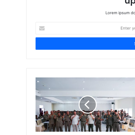
up
Lorem ipsum dol
Enter
your
Email
address