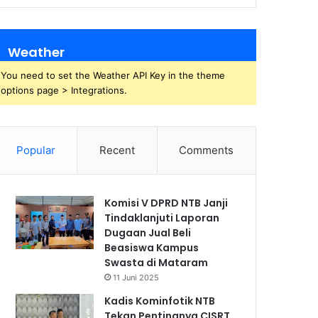
Weather
You need to set the Weather API Key in the theme
options page > Integrations.
Popular
Recent
Comments
Komisi V DPRD NTB Janji
Tindaklanjuti Laporan
Dugaan Jual Beli
Beasiswa Kampus
Swasta di Mataram
11 Juni 2025
Kadis Kominfotik NTB
Tekan Pentingnya CISRT