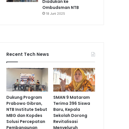
Diadukan ke
Ombudsman NTB
18 Juni 2025
Recent Tech News
Dukung Program
SMAN 9 Mataram
Prabowo Gibran,
Terima 396 Siswa
NTB Institute Sebut
Baru, Kepala
MBG dan Kopdes
Sekolah Dorong
Solusi Percepatan
Revitalisasi
Pembangunan
Menyeluruh