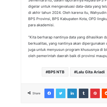
Sementara itu, dalam laporannya Kepala BPS P
digelar untuk mengevaluasi data-data yang tel
di akhir tahun 2024. Oleh karena itu, Wahyudi
BPS Provinsi, BPS Kabupaten Kota, OPD lingku
para akademisi.
“Kita berharap nantinya data yang dihasilkan 
berkualitas, yang nantinya akan dipergunakan
juga untuk menyusun program khususnya di bi
oleh pemerintah daerah baik di provinsi maupu
BPS NTB
Lalu Gita Ariadi
Facebook
Twitter
LinkedIn
Tumblr
Pint
Share