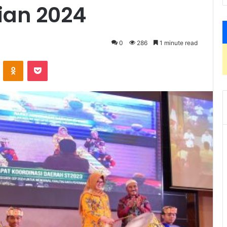
ian 2024
0
286
1 minute read
VKontakte
Odnoklassniki
Pocket