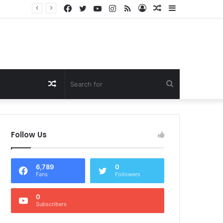
Facebook
Twitter
YouTube
Instagram
RSS
Log
Random
Sidebar
Dukung Program Prabowo Gibran, NTB Institute Sebut MBG dan Kopdes Solusi Percepatan Pembangunan Daerah 3T
In
Article
Random
Search
Article
for
Follow Us
6,789
0
Fans
Followers
0
Subscribers