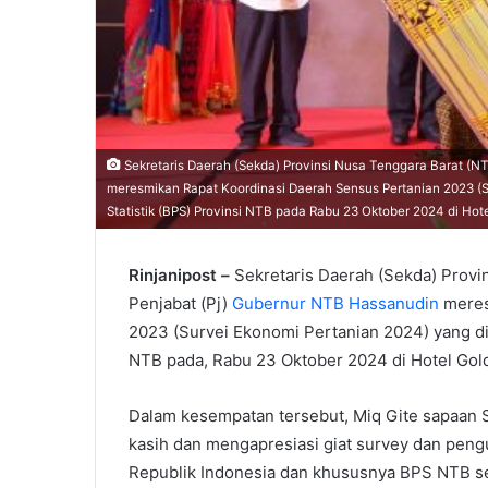
Sekretaris Daerah (Sekda) Provinsi Nusa Tenggara Barat (NT
meresmikan Rapat Koordinasi Daerah Sensus Pertanian 2023 (
Statistik (BPS) Provinsi NTB pada Rabu 23 Oktober 2024 di Hote
Rinjanipost –
Sekretaris Daerah (Sekda) Provi
Penjabat (Pj)
Gubernur NTB Hassanudin
meres
2023 (Survei Ekonomi Pertanian 2024) yang di
NTB pada, Rabu 23 Oktober 2024 di Hotel Gol
Dalam kesempatan tersebut, Miq Gite sapaan 
kasih dan mengapresiasi giat survey dan peng
Republik Indonesia dan khususnya BPS NTB se