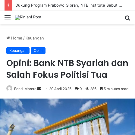
SMAN 9 Mataram Terima 396 Siswa Baru, Kepala Sekolah Dorong Revitalisasi Menyeluruh Fasilitas Pendidikan
Menu
S
fo
Home
/
Keuangan
Keuangan
Opini
Opini: Bank NTB Syariah dan
Salah Fokus Politisi Tua
Fendi Marero
Send
29 April 2025
0
286
5 minutes read
an
email