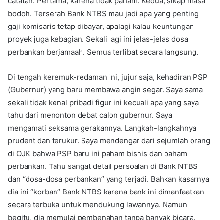
catatan. Pertama, karena tidak paham. Kedua, sikap masa
bodoh. Terserah Bank NTBS mau jadi apa yang penting
gaji komisaris tetap dibayar, apalagi kalau keuntungan
proyek juga kebagian. Sekali lagi ini jelas-jelas dosa
perbankan berjamaah. Semua terlibat secara langsung.
Di tengah keremuk-redaman ini, jujur saja, kehadiran PSP
(Gubernur) yang baru membawa angin segar. Saya sama
sekali tidak kenal pribadi figur ini kecuali apa yang saya
tahu dari menonton debat calon gubernur. Saya
mengamati seksama gerakannya. Langkah-langkahnya
prudent dan terukur. Saya mendengar dari sejumlah orang
di OJK bahwa PSP baru ini paham bisnis dan paham
perbankan. Tahu sangat detail persoalan di Bank NTBS
dan “dosa-dosa perbankan” yang terjadi. Bahkan kasarnya
dia ini “korban” Bank NTBS karena bank ini dimanfaatkan
secara terbuka untuk mendukung lawannya. Namun
begitu, dia memulai pembenahan tanpa banyak bicara.