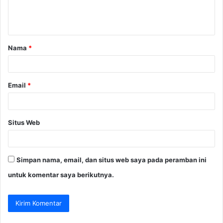
n
t
a
Nama
*
r
*
Email
*
Situs Web
Simpan nama, email, dan situs web saya pada peramban ini
untuk komentar saya berikutnya.