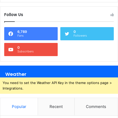
Follow Us
6,789
0
Fans
Followers
0
Subscribers
Weather
You need to set the Weather API Key in the theme options page >
Integrations.
Popular
Recent
Comments