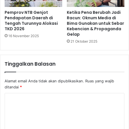
Pemprov NTB Genjot
Ketika Pena Berubah Jadi
Pendapatan Daerah di
Racun: Oknum Media di
Tengah Turunnya Alokasi
Bima Gunakan untuk Sebar
TKD 2026
Kebencian & Propaganda
Gelap
16 November 2025
21 Oktober 2025
Tinggalkan Balasan
Alamat email Anda tidak akan dipublikasikan.
Ruas yang wajib
ditandai
*
K
o
m
e