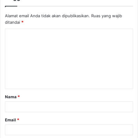
Alamat email Anda tidak akan dipublikasikan.
Ruas yang wajib
ditandai
*
K
o
m
e
n
t
a
Nama
*
r
*
Email
*