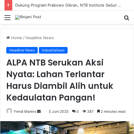
Dukung Program Prabowo Gibran, NTB Institute Sebut MBG dan Kopdes Solusi Percepatan Pembangunan Daerah 3T
Menu
S
fo
Home
/
Headline News
Headline News
Industrialisasi
ALPA NTB Serukan Aksi
Nyata: Lahan Terlantar
Harus Diambil Alih untuk
Kedaulatan Pangan!
Fendi Marero
Send
5 Juni 2025
0
387
2 minutes read
an
email