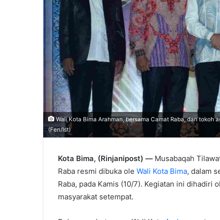
Wali Kota Bima Arahman, bersama Camat Raba, dan tokoh a
(Fen/Ist)
Kota Bima, (Rinjanipost) —
Musabaqah Tilawati
Raba resmi dibuka ole
Wali Kota Bima
, dalam s
Raba, pada Kamis (10/7). Kegiatan ini dihadiri
masyarakat setempat.