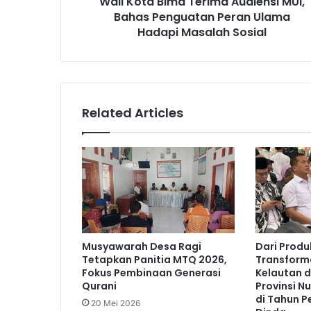
Wali Kota Bima Terima Audiensi MUI,
Bahas Penguatan Peran Ulama
Hadapi Masalah Sosial
Related Articles
Musyawarah Desa Ragi
Dari Produ
Tetapkan Panitia MTQ 2026,
Transform
Fokus Pembinaan Generasi
Kelautan d
Qurani
Provinsi N
di Tahun P
20 Mei 2026