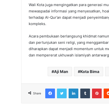
Wali Kota juga mengingatkan para generasi mu
mewaspadai informasi yang menyesatkan, hoa
terhadap Al-Qur’an dapat menjadi penyeimba
kompleks.
Acara pembukaan berlangsung khidmat namun 
dan pertunjukan seni religi, yang menggambar
diharapkan dapat menjadi momentum untuk men
dan mempererat ukhuwah islamiyah antarwarga
Aji Man
Kota Bima
Facebook
Twitter
LinkedIn
Tumblr
Pint
Share