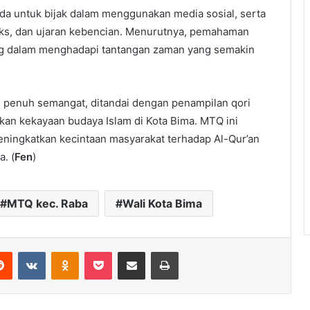
da untuk bijak dalam menggunakan media sosial, serta
ks, dan ujaran kebencian. Menurutnya, pemahaman
ng dalam menghadapi tantangan zaman yang semakin
penuh semangat, ditandai dengan penampilan qori
kan kekayaan budaya Islam di Kota Bima. MTQ ini
ingkatkan kecintaan masyarakat terhadap Al-Qur’an
. (
Fen
)
MTQ kec. Raba
Wali Kota Bima
erest
Reddit
VKontakte
Odnoklassniki
Pocket
Share via Email
Print