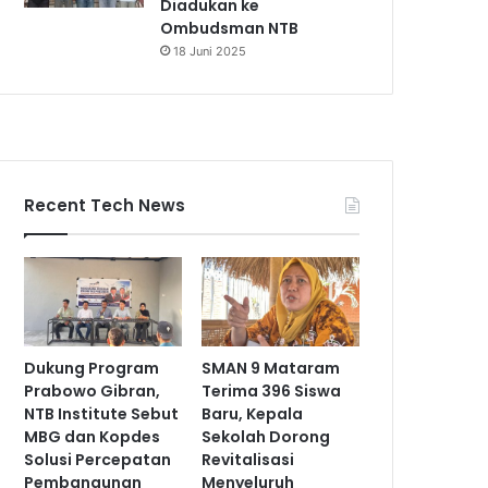
Diadukan ke
Ombudsman NTB
18 Juni 2025
Recent Tech News
Dukung Program
SMAN 9 Mataram
Prabowo Gibran,
Terima 396 Siswa
NTB Institute Sebut
Baru, Kepala
MBG dan Kopdes
Sekolah Dorong
Solusi Percepatan
Revitalisasi
Pembangunan
Menyeluruh