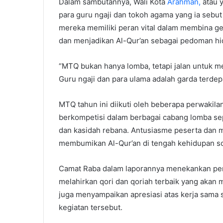
Dalam sambutannya, Wali Kota
Arahman,
atau y
para guru ngaji dan tokoh agama yang ia sebut
mereka memiliki peran vital dalam membina ge
dan menjadikan Al-Qur’an sebagai pedoman hi
“MTQ bukan hanya lomba, tetapi jalan untuk m
Guru ngaji dan para ulama adalah garda terdepa
MTQ tahun ini diikuti oleh beberapa perwakila
berkompetisi dalam berbagai cabang lomba seper
dan kasidah rebana. Antusiasme peserta dan 
membumikan Al-Qur’an di tengah kehidupan so
Camat Raba dalam laporannya menekankan pen
melahirkan qori dan qoriah terbaik yang akan 
juga menyampaikan apresiasi atas kerja sama
kegiatan tersebut.