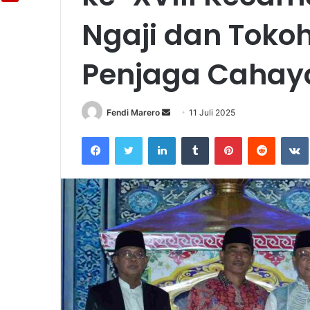
Ngaji dan Toko
Penjaga Cahay
Fendi Marero
Send
11 Juli 2025
an
Facebook
Twitter
LinkedIn
Tumblr
Pinterest
Reddit
email