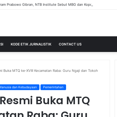
SI
KODE ETIK JURNALISTIK
CONTACT US
mi Buka MTQ ke-XVIII Kecamatan Raba: Guru Ngaji dan Tokoh
anusia dan Kebudayaan
Pemerintahan
 Resmi Buka MTQ
atan Raba: Guru