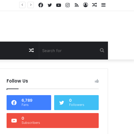
Facebook
Twitter
YouTube
Instagram
RSS
Log
Random
Sidebar
Dukung Program Prabowo Gibran, NTB Institute Sebut MBG dan Kopdes Solusi Percepatan Pembangunan Daerah 3T
In
Article
Random
Search
Article
for
Follow Us
6,789
0
Fans
Followers
0
Subscribers