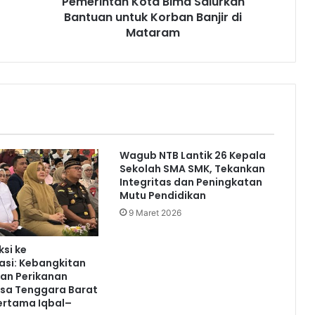
Pemerintah Kota Bima Salurkan
Bantuan untuk Korban Banjir di
Mataram
Wagub NTB Lantik 26 Kepala
Sekolah SMA SMK, Tekankan
Integritas dan Peningkatan
Mutu Pendidikan
9 Maret 2026
ksi ke
asi: Kebangkitan
an Perikanan
usa Tenggara Barat
ertama Iqbal–