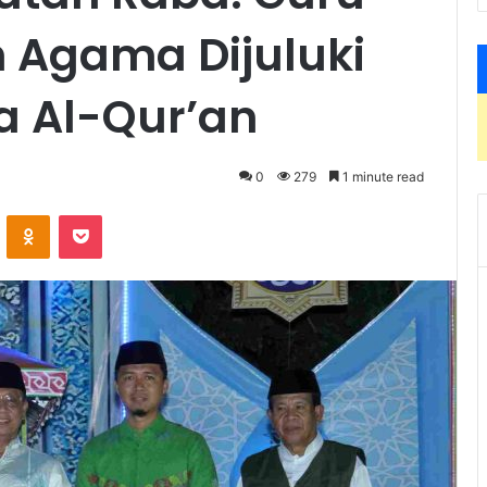
h Agama Dijuluki
a Al-Qur’an
0
279
1 minute read
VKontakte
Odnoklassniki
Pocket