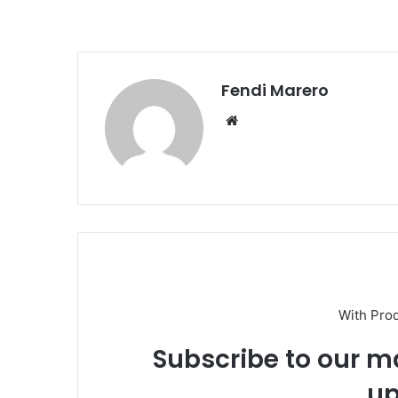
Fendi Marero
Website
With Pro
Subscribe to our ma
up