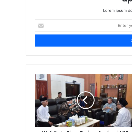
Lorem ipsum dol
Enter
your
Email
address