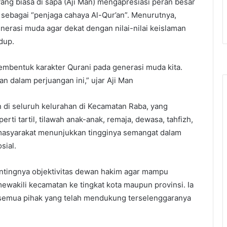
ang biasa di sapa (Aji Man) mengapresiasi peran besar
 sebagai “penjaga cahaya Al-Qur’an”. Menurutnya,
nerasi muda agar dekat dengan nilai-nilai keislaman
dup.
embentuk karakter Qurani pada generasi muda kita.
n dalam perjuangan ini,” ujar Aji Man
n di seluruh kelurahan di Kecamatan Raba, yang
ti tartil, tilawah anak-anak, remaja, dewasa, tahfizh,
masyarakat menunjukkan tingginya semangat dalam
sial.
tingnya objektivitas dewan hakim agar mampu
mewakili kecamatan ke tingkat kota maupun provinsi. Ia
 semua pihak yang telah mendukung terselenggaranya