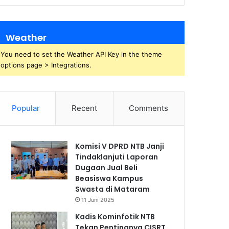
Weather
You need to set the Weather API Key in the theme
options page > Integrations.
Popular
Recent
Comments
Komisi V DPRD NTB Janji
Tindaklanjuti Laporan
Dugaan Jual Beli
Beasiswa Kampus
Swasta di Mataram
11 Juni 2025
Kadis Kominfotik NTB
Tekan Pentingnya CISRT