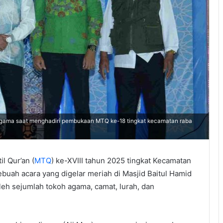
gama saat menghadiri pembukaan MTQ ke-18 tingkat kecamatan raba
l Qur’an (
MTQ
) ke-XVIII tahun 2025 tingkat Kecamatan
ebuah acara yang digelar meriah di Masjid Baitul Hamid
 oleh sejumlah tokoh agama, camat, lurah, dan