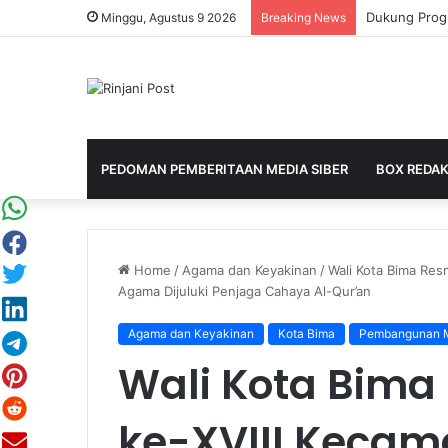
Minggu, Agustus 9 2026
Breaking News
PEDOMAN PEMBERITAAN MEDIA SIBER
BOX REDAK
Home
/
Agama dan Keyakinan
/
Wali Kota Bima Res
Agama Dijuluki Penjaga Cahaya Al-Qur’an
Agama dan Keyakinan
Kota Bima
Pembangunan M
Wali Kota Bima
ke-XVIII Kecam