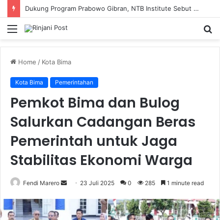
Dukung Program Prabowo Gibran, NTB Institute Sebut MBG dan Kopdes Solusi Percepatan Pembangunan Daerah 3T
Menu
S
fo
Home
/
Kota Bima
Kota Bima
Pemerintahan
Pemkot Bima dan Bulog
Salurkan Cadangan Beras
Pemerintah untuk Jaga
Stabilitas Ekonomi Warga
Fendi Marero
Send
23 Juli 2025
0
285
1 minute read
an
email