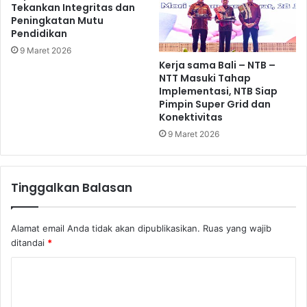
Tekankan Integritas dan
Peningkatan Mutu
Pendidikan
9 Maret 2026
Kerja sama Bali – NTB –
NTT Masuki Tahap
Implementasi, NTB Siap
Pimpin Super Grid dan
Konektivitas
9 Maret 2026
Tinggalkan Balasan
Alamat email Anda tidak akan dipublikasikan.
Ruas yang wajib
ditandai
*
K
o