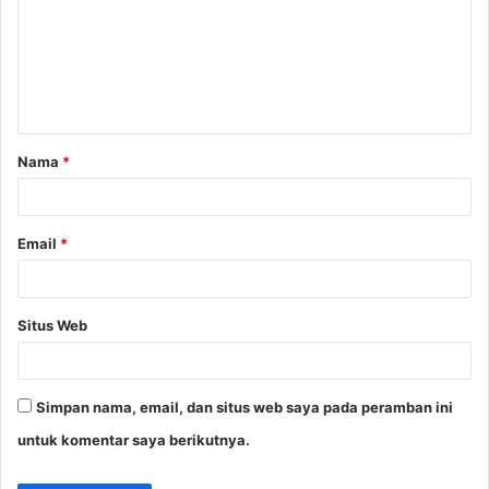
m
e
n
t
a
Nama
*
r
*
Email
*
Situs Web
Simpan nama, email, dan situs web saya pada peramban ini
untuk komentar saya berikutnya.