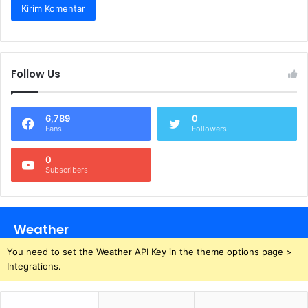
Follow Us
6,789
0
Fans
Followers
0
Subscribers
Weather
You need to set the Weather API Key in the theme options page >
Integrations.