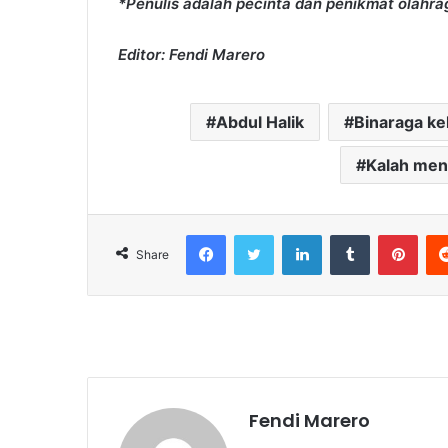
*Penulis adalah pecinta dan penikmat olahra
Editor: Fendi Marero
Abdul Halik
Binaraga k
Kalah me
Facebook
Twitter
LinkedIn
Tumblr
Pint
Share
Fendi Marero