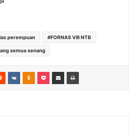
ga
elas perempuan
FORNAS VIII NTB
nang semua senang
erest
Reddit
VKontakte
Odnoklassniki
Pocket
Share via Email
Print