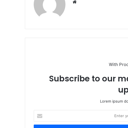
Website
With Pro
Subscribe to our ma
up
Lorem ipsum dol
Enter
your
Email