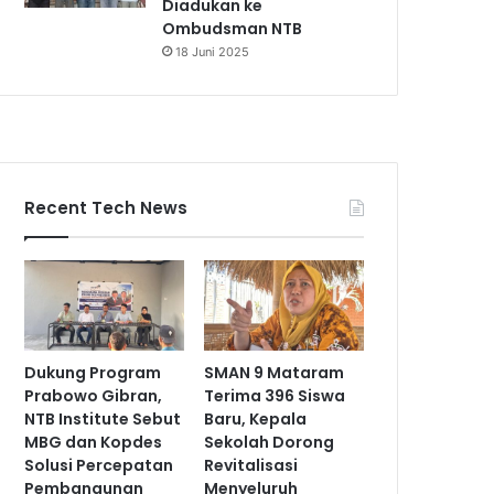
Diadukan ke
Ombudsman NTB
18 Juni 2025
Recent Tech News
Dukung Program
SMAN 9 Mataram
Prabowo Gibran,
Terima 396 Siswa
NTB Institute Sebut
Baru, Kepala
MBG dan Kopdes
Sekolah Dorong
Solusi Percepatan
Revitalisasi
Pembangunan
Menyeluruh