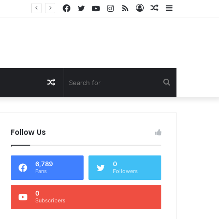
Facebook
Twitter
YouTube
Instagram
RSS
Log
Random
Sidebar
Dukung Program Prabowo Gibran, NTB Institute Sebut MBG dan Kopdes Solusi Percepatan Pembangunan Daerah 3T
In
Article
Random
Search
Article
for
Follow Us
6,789
0
Fans
Followers
0
Subscribers