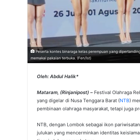
Peserta kontes binaraga kelas perempuan yang dipertanding
memakai pakaian terbuka. (Fen/Ist)
Oleh: Abdul Halik*
Mataram, (Rinjanipost) –
Festival Olahraga Re
yang digelar di Nusa Tenggara Barat (
NTB
) me
pembinaan olahraga masyarakat, tetapi juga p
NTB, dengan Lombok sebagai ikon pariwisatany
julukan yang mencerminkan identitas keislaman