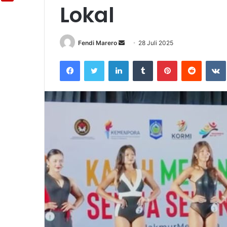
Lokal
Fendi Marero
Send
28 Juli 2025
an
Facebook
Twitter
LinkedIn
Tumblr
Pinterest
Reddit
email