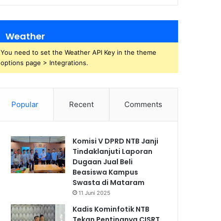
Weather
You need to set the Weather API Key in the theme
options page > Integrations.
Popular
Recent
Comments
Komisi V DPRD NTB Janji
Tindaklanjuti Laporan
Dugaan Jual Beli
Beasiswa Kampus
Swasta di Mataram
11 Juni 2025
Kadis Kominfotik NTB
Tekan Pentingnya CISRT