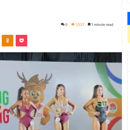
0
1,037
1 minute read
VKontakte
Odnoklassniki
Pocket