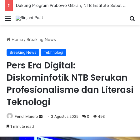
Dukung Program Prabowo Gibran, NTB Institute Sebut MBG dan Kopdes Solusi Percepatan Pembangunan Daerah 3T
Menu
S
fo
Home
/
Breaking News
Breaking News
Tekhnologi
Pers Era Digital:
Diskominfotik NTB Serukan
Profesionalisme dan Literasi
Teknologi
Fendi Marero
Send
3 Agustus 2025
0
493
an
1 minute read
email