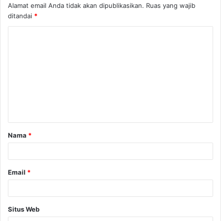
Alamat email Anda tidak akan dipublikasikan.
Ruas yang wajib
ditandai
*
K
o
m
e
n
t
a
Nama
*
r
*
Email
*
Situs Web