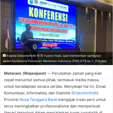
Kepala Diskominfotik NTB Yusron Hadi, saat memberikan sambutan
dalam Konferensi Persatuan Wartawan Indonesia (PWI) NTB ke-7. (Fen/Ist)
Mataram, (Rinjanipost)
—
Perubahan zaman yang kian
cepat menuntut semua pihak, termasuk media massa,
untuk beradaptasi secara cerdas. Menyikapi hal ini, Dinas
Komunikasi, Informatika, dan Statistik (
Diskominfotik
)
Provinsi
Nusa Tenggara Barat
mengajak insan pers untuk
terus meningkatkan profesionalisme dan memperkuat
literasi teknologi dalam menjalankan tugas jurnalistik di