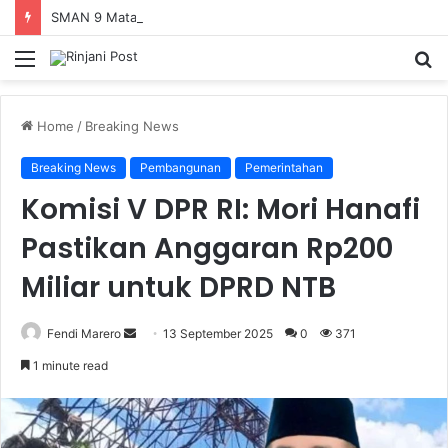
SMAN 9 Mataram Terima 396 Siswa Baru, Kepala Sekolah Dorong Revitalisasi Menyeluruh Fasilitas Pendidikan
Menu
S
fo
Home
/
Breaking News
Breaking News
Pembangunan
Pemerintahan
Komisi V DPR RI: Mori Hanafi
Pastikan Anggaran Rp200
Miliar untuk DPRD NTB
Fendi Marero
Send
13 September 2025
0
371
an
1 minute read
email