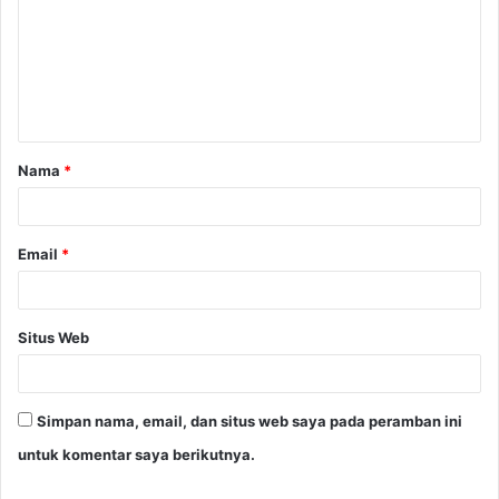
m
e
n
t
a
Nama
*
r
*
Email
*
Situs Web
Simpan nama, email, dan situs web saya pada peramban ini
untuk komentar saya berikutnya.