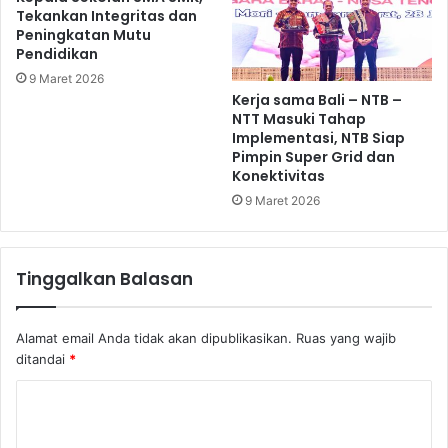
Tekankan Integritas dan
Peningkatan Mutu
Pendidikan
9 Maret 2026
Kerja sama Bali – NTB –
NTT Masuki Tahap
Implementasi, NTB Siap
Pimpin Super Grid dan
Konektivitas
9 Maret 2026
Tinggalkan Balasan
Alamat email Anda tidak akan dipublikasikan.
Ruas yang wajib
ditandai
*
K
o