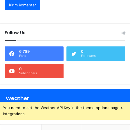
Follow Us
6,789
0
Fans
Followers
0
Subscribers
Weather
You need to set the Weather API Key in the theme options page >
Integrations.