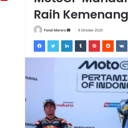
Raih Kemenang
Fendi Marero
Send
9 Oktober 2025
an
Facebook
Twitter
LinkedIn
Tumblr
Pinterest
Reddit
email