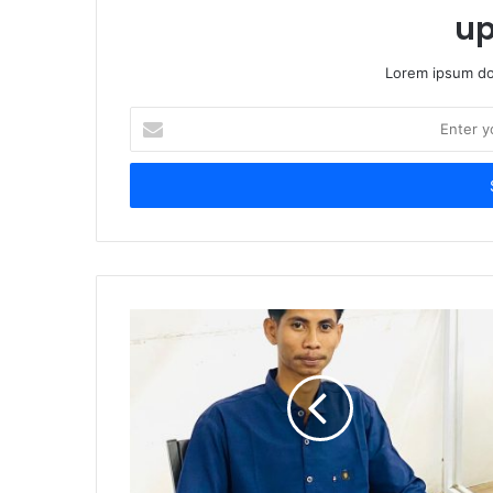
up
Lorem ipsum dol
Enter
your
Email
address