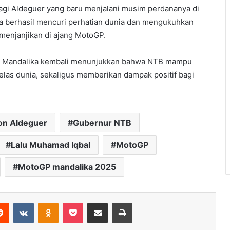
agi Aldeguer yang baru menjalani musim perdananya di
ia berhasil mencuri perhatian dunia dan mengukuhkan
 menjanjikan di ajang MotoGP.
i Mandalika kembali menunjukkan bahwa NTB mampu
elas dunia, sekaligus memberikan dampak positif bagi
on Aldeguer
Gubernur NTB
Lalu Muhamad Iqbal
MotoGP
MotoGP mandalika 2025
erest
Reddit
VKontakte
Odnoklassniki
Pocket
Share via Email
Print