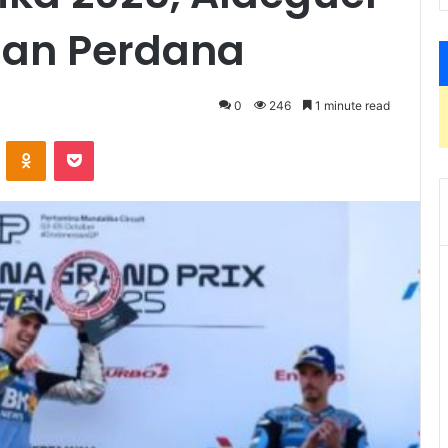
an Perdana
0
246
1 minute read
VKontakte
Odnoklassniki
Pocket