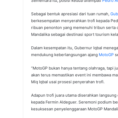
Sementara itu, posisi kedua ditempati
Pedro A
Sebagai bentuk apresiasi dari tuan rumah,
Gub
berkesempatan menyerahkan trofi kepada Pedr
ribuan penonton yang memenuhi tribun serta d
Mandalika sebagai destinasi sport tourism kela
Dalam kesempatan itu, Gubernur Iqbal menega
mendukung keberlangsungan ajang
MotoGP
se
“MotoGP bukan hanya tentang olahraga, tapi jug
akan terus memastikan event ini membawa man
Miq Iqbal usai prosesi penyerahan trofi.
Adapun trofi juara utama diserahkan langsung
kepada Fermin Aldeguer. Seremoni podium be
kesuksesan penyelenggaraan MotoGP Mandalik