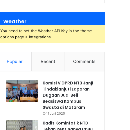
Weather
You need to set the Weather API Key in the theme
options page > Integrations.
Popular
Recent
Comments
Komisi V DPRD NTB Janji
Tindaklanjuti Laporan
Dugaan Jual Beli
Beasiswa Kampus
Swasta di Mataram
11 Juni 2025
Kadis Kominfotik NTB
Tekan Pentingnya CISRT