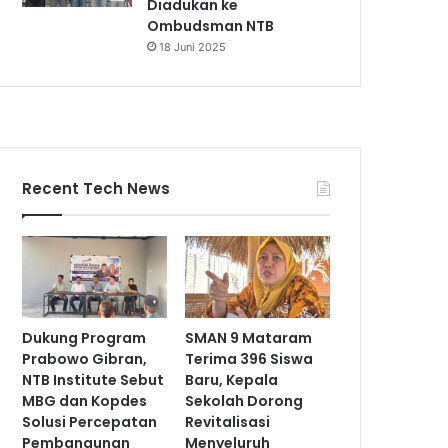
Diadukan ke
Ombudsman NTB
18 Juni 2025
Recent Tech News
Dukung Program
SMAN 9 Mataram
Prabowo Gibran,
Terima 396 Siswa
NTB Institute Sebut
Baru, Kepala
MBG dan Kopdes
Sekolah Dorong
Solusi Percepatan
Revitalisasi
Pembangunan
Menyeluruh