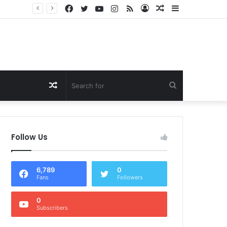
Facebook
Twitter
YouTube
Instagram
RSS
Log
Random
Sidebar
Dukung Program Prabowo Gibran, NTB Institute Sebut MBG dan Kopdes Solusi Percepatan Pembangunan Daerah 3T
In
Article
Random
Search
Article
for
Follow Us
6,789
0
Fans
Followers
0
Subscribers