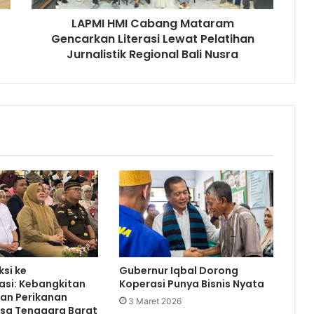
LAPMI HMI Cabang Mataram
Gencarkan Literasi Lewat Pelatihan
Jurnalistik Regional Bali Nusra
ksi ke
Gubernur Iqbal Dorong
asi: Kebangkitan
Koperasi Punya Bisnis Nyata
an Perikanan
3 Maret 2026
usa Tenggara Barat