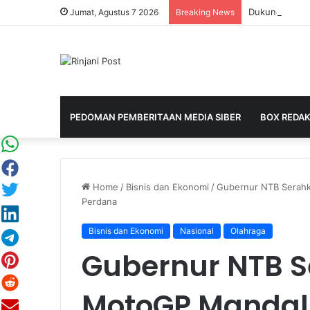
Jumat, Agustus 7 2026
Breaking News
PEDOMAN PEMBERITAAN MEDIA SIBER
BOX REDAK
Home
/
Bisnis dan Ekonomi
/
Gubernur NTB Serahk
Perdana
Bisnis dan Ekonomi
Nasional
Olahraga
Gubernur NTB S
MotoGP Mandali