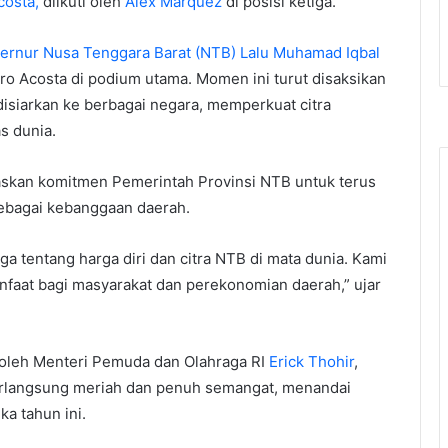
costa,
diikuti oleh
Alex Marquez
di posisi ketiga.
ernur Nusa Tenggara Barat (NTB) Lalu Muhamad Iqbal
o Acosta di podium utama. Momen ini turut disaksikan
isiarkan ke berbagai negara, memperkuat citra
s dunia.
skan komitmen Pemerintah Provinsi NTB untuk terus
bagai kebanggaan daerah.
a tentang harga diri dan citra NTB di mata dunia. Kami
faat bagi masyarakat dan perekonomian daerah,” ujar
 oleh Menteri Pemuda dan Olahraga RI
Erick Thohir
,
rlangsung meriah dan penuh semangat, menandai
a tahun ini.