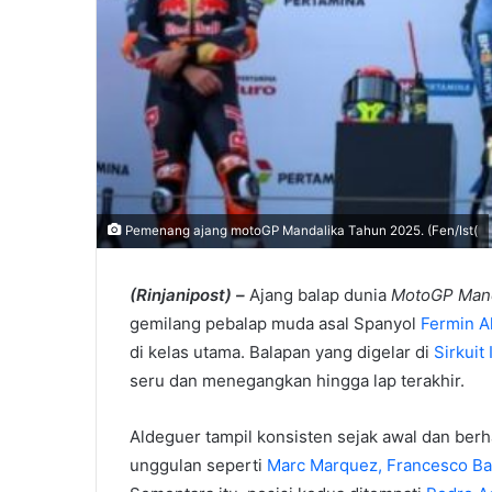
Pemenang ajang motoGP Mandalika Tahun 2025. (Fen/Ist(
(Rinjanipost)
–
Ajang balap dunia
MotoGP Mand
gemilang pebalap muda asal Spanyol
Fermin A
di kelas utama. Balapan yang digelar di
Sirkuit
seru dan menegangkan hingga lap terakhir.
Aldeguer tampil konsisten sejak awal dan ber
unggulan seperti
Marc Marquez,
Francesco Ba