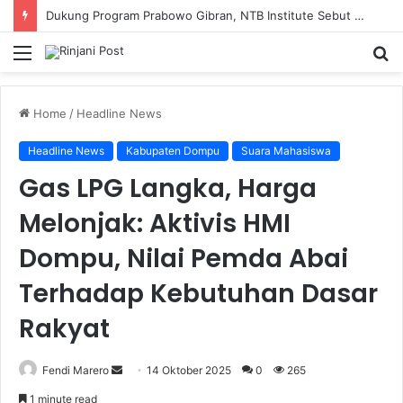
Dukung Program Prabowo Gibran, NTB Institute Sebut MBG dan Kopdes Solusi Percepatan Pembangunan Daerah 3T
Menu
S
fo
Home
/
Headline News
Headline News
Kabupaten Dompu
Suara Mahasiswa
Gas LPG Langka, Harga
Melonjak: Aktivis HMI
Dompu, Nilai Pemda Abai
Terhadap Kebutuhan Dasar
Rakyat
Fendi Marero
Send
14 Oktober 2025
0
265
an
1 minute read