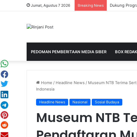
Jumat, Agustus 7 2026
Breaking News
PEDOMAN PEMBERITAAN MEDIA SIBER
BOX REDAK
Home
/
Headline News
/
Museum NTB Terima Serti
Indonesia
Headline News
Nasional
Sosial Budaya
Museum NTB Ter
Pendaftaran M