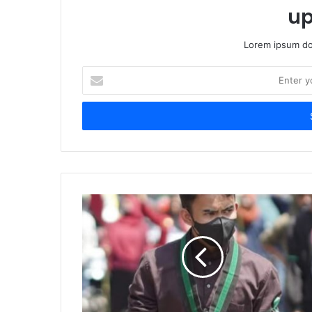
up
Lorem ipsum dol
Enter
your
Email
address