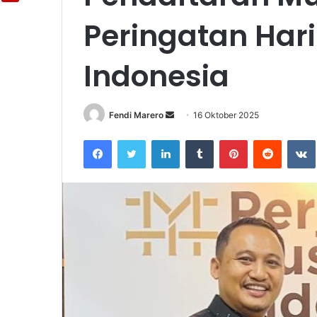
Peringatan Ha
Indonesia
Fendi Marero
Send
16 Oktober 2025
an
Facebook
Twitter
LinkedIn
Tumblr
Pinterest
Reddit
email