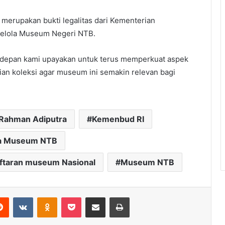
 merupakan bukti legalitas dari Kementerian
kelola Museum Negeri NTB.
Kedepan kami upayakan untuk terus memperkuat aspek
ian koleksi agar museum ini semakin relevan bagi
 Rahman Adiputra
Kemenbud RI
a Museum NTB
ftaran museum Nasional
Museum NTB
erest
Reddit
VKontakte
Odnoklassniki
Pocket
Share via Email
Print