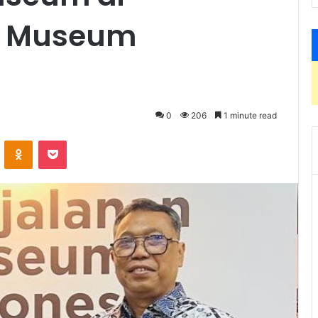
ri Museum
0
206
1 minute read
VKontakte
Odnoklassniki
Pocket