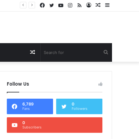
Facebook
Twitter
YouTube
Instagram
RSS
Log
Random
Sidebar
Dukung Program Prabowo Gibran, NTB Institute Sebut MBG dan Kopdes Solusi Percepatan Pembangunan Daerah 3T
In
Article
Random
Search
Article
for
Follow Us
6,789
0
Fans
Followers
0
Subscribers