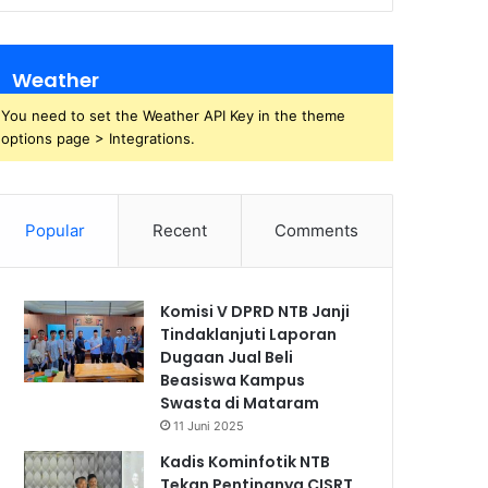
Weather
You need to set the Weather API Key in the theme
options page > Integrations.
Popular
Recent
Comments
Komisi V DPRD NTB Janji
Tindaklanjuti Laporan
Dugaan Jual Beli
Beasiswa Kampus
Swasta di Mataram
11 Juni 2025
Kadis Kominfotik NTB
Tekan Pentingnya CISRT