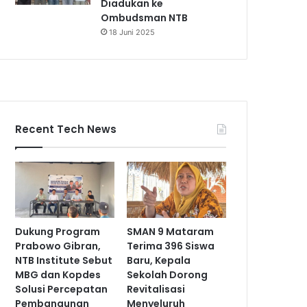
Diadukan ke
Ombudsman NTB
18 Juni 2025
Recent Tech News
Dukung Program
SMAN 9 Mataram
Prabowo Gibran,
Terima 396 Siswa
NTB Institute Sebut
Baru, Kepala
MBG dan Kopdes
Sekolah Dorong
Solusi Percepatan
Revitalisasi
Pembangunan
Menyeluruh