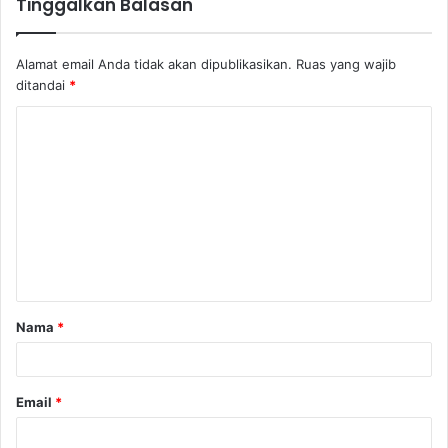
Tinggalkan Balasan
Alamat email Anda tidak akan dipublikasikan.
Ruas yang wajib
ditandai
*
K
o
m
e
n
t
a
Nama
*
r
*
Email
*