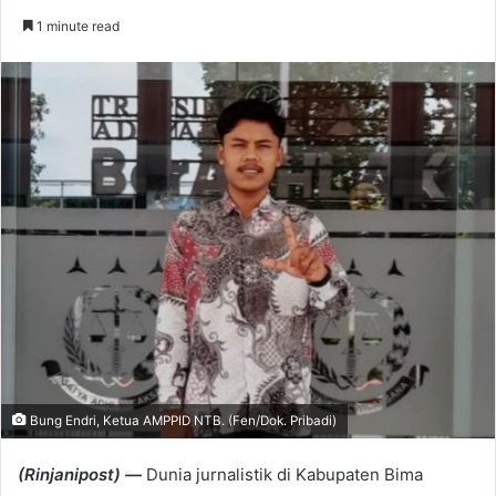
an
1 minute read
email
Bung Endri, Ketua AMPPID NTB. (Fen/Dok. Pribadi)
(Rinjanipost) —
Dunia jurnalistik di Kabupaten Bima