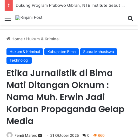
Dukung Program Prabowo Gibran, NTB Institute Sebut MBG dan Kopdes Solusi Percepatan Pembangunan Daerah 3T
Menu
S
fo
Home
/
Hukum & Kriminal
Hukum & Kriminal
Kabupaten Bima
Suara Mahasiswa
Tekhnologi
Etika Jurnalistik di Bima
Mati Ditangan Oknum :
Nama Muh. Erwin Jadi
Korban Propaganda Gelap
Media
Fendi Marero
Send
21 Oktober 2025
0
660