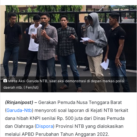
email
Masa Aksi Garuda NTB, saat aksi demonstrasi di depan markas polisi
daerah ntb. ( Fen/Ist)
(Rinjanipost) –
Gerakan Pemuda Nusa Tenggara Barat
(
Garuda-Ntb
) menyoroti soal laporan di Kejati NTB terkait
dana hibah KNPI senilai Rp. 500 juta dari Dinas Pemuda
dan Olahraga (
Dispora
) Provinsi NTB yang dialokasikan
melalui APBD Perubahan Tahun Anggaran 2022.