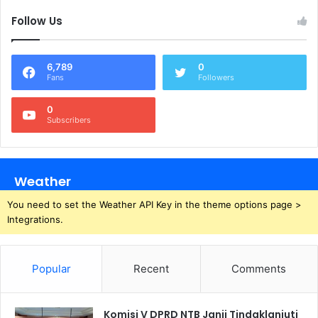
Follow Us
6,789
0
Fans
Followers
0
Subscribers
Weather
You need to set the Weather API Key in the theme options page >
Integrations.
Popular
Recent
Comments
Komisi V DPRD NTB Janji Tindaklanjuti