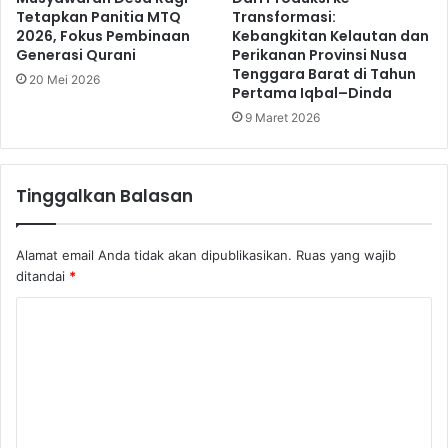
Tetapkan Panitia MTQ
Transformasi:
2026, Fokus Pembinaan
Kebangkitan Kelautan dan
Generasi Qurani
Perikanan Provinsi Nusa
Tenggara Barat di Tahun
20 Mei 2026
Pertama Iqbal–Dinda
9 Maret 2026
Tinggalkan Balasan
Alamat email Anda tidak akan dipublikasikan.
Ruas yang wajib
ditandai
*
K
o
m
e
n