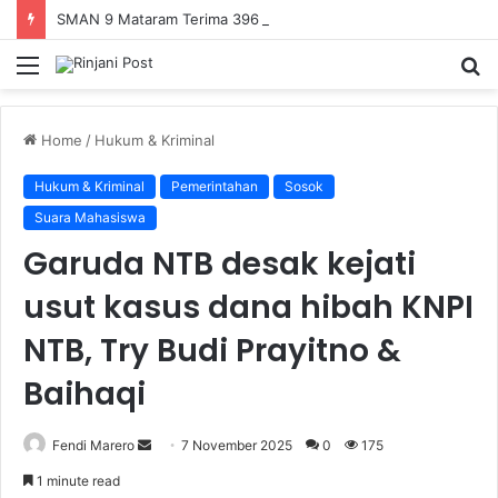
SMAN 9 Mataram Terima 396 Siswa Baru, Kepala Sekolah Dorong Revitalisasi Menyeluruh Fasilitas Pendidikan
Menu
S
fo
Home
/
Hukum & Kriminal
Hukum & Kriminal
Pemerintahan
Sosok
Suara Mahasiswa
Garuda NTB desak kejati
usut kasus dana hibah KNPI
NTB, Try Budi Prayitno &
Baihaqi
Fendi Marero
Send
7 November 2025
0
175
an
1 minute read