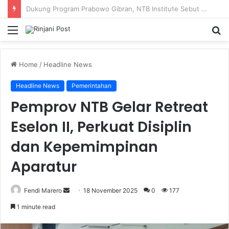
SMAN 9 Mataram Terima 396 Siswa Baru, Kepala Sekolah Dorong Revitalisasi Menyeluruh Fasilitas Pendidikan
Menu
S
fo
Home
/
Headline News
Headline News
Pemerintahan
Pemprov NTB Gelar Retreat
Eselon II, Perkuat Disiplin
dan Kepemimpinan
Aparatur
Fendi Marero
Send
18 November 2025
0
177
an
1 minute read
email