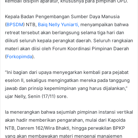
kembali disiplin aparatur, khususnya para pimpinan OPD.
Kepala Badan Pengembangan Sumber Daya Manusia
(
BPSDM
) NTB,
Baiq Nelly Yuniarti,
menyampaikan bahwa
retreat tersebut akan berlangsung selama tiga hari dan
diikuti seluruh kepala perangkat daerah. Seluruh rangkaian
materi akan diisi oleh Forum Koordinasi Pimpinan Daerah
(
Forkopimda
).
“Ini bagian dari upaya menyegarkan kembali para pejabat
eselon II, sekaligus mengingatkan mereka pada tanggung
jawab dan prinsip kepemimpinan yang harus dijalankan,”
ujar Nelly, Senin (17/11) sore.
Ia menerangkan bahwa sejumlah pimpinan instansi vertikal
akan hadir memberikan pengarahan, mulai dari Kapolda
NTB, Danrem 162/Wira Bhakti, hingga perwakilan BPKP
yang akan membawakan materi mengenai manajemen