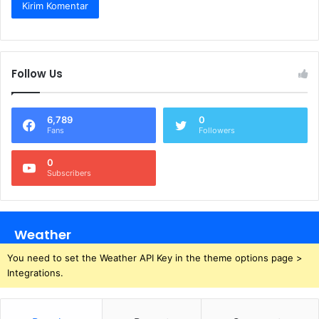
Follow Us
6,789
0
Fans
Followers
0
Subscribers
Weather
You need to set the Weather API Key in the theme options page >
Integrations.