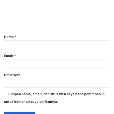
e
n
t
a
Nama
*
r
*
Email
*
Situs Web
Simpan nama, email, dan situs web saya pada peramban ini
untuk komentar saya berikutnya.