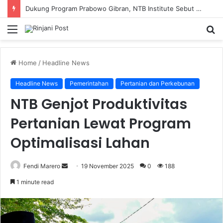
Dukung Program Prabowo Gibran, NTB Institute Sebut MBG dan Kopdes Solusi Percepatan Pembangunan Daerah 3T
Menu
S
fo
Home
/
Headline News
Headline News
Pemerintahan
Pertanian dan Perkebunan
NTB Genjot Produktivitas
Pertanian Lewat Program
Optimalisasi Lahan
Fendi Marero
Send
19 November 2025
0
188
an
1 minute read
email