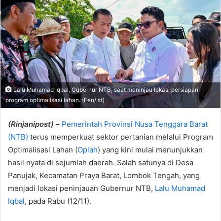
Lalu Muhamad Iqbal, Gubernur NTB, saat meninjau lokasi persiapan
program optimalisasi lahan. (Fen/Ist)
(Rinjanipost) –
Pemerintah Provinsi Nusa Tenggara Barat
(NTB)
terus memperkuat sektor pertanian melalui Program
Optimalisasi Lahan (
Oplah
) yang kini mulai menunjukkan
hasil nyata di sejumlah daerah. Salah satunya di Desa
Panujak, Kecamatan Praya Barat, Lombok Tengah, yang
menjadi lokasi peninjauan Gubernur NTB,
Lalu Muhamad
Iqbal
, pada Rabu (12/11).