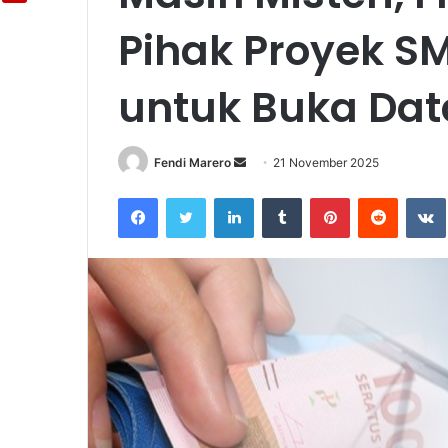
Pihak Proyek S
untuk Buka Dat
Fendi Marero
Send
21 November 2025
an
Facebook
Twitter
LinkedIn
Tumblr
Pinterest
Reddit
email