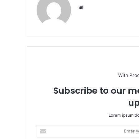
Website
With Pro
Subscribe to our ma
up
Lorem ipsum dol
Enter
your