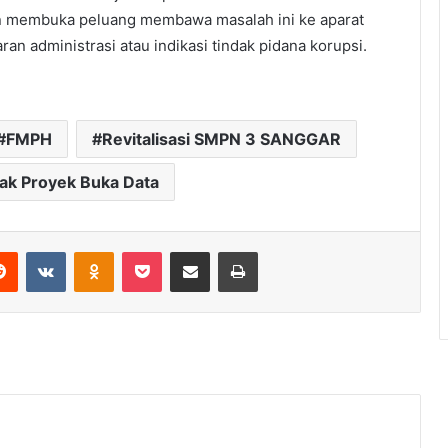
n membuka peluang membawa masalah ini ke aparat
n administrasi atau indikasi tindak pidana korupsi.
FMPH
Revitalisasi SMPN 3 SANGGAR
ak Proyek Buka Data
erest
Reddit
VKontakte
Odnoklassniki
Pocket
Share via Email
Print