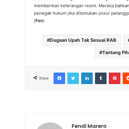
memberikan keterangan resmi. Mereka bahka
penegak hukum jika ditemukan unsur pelanggara
(
Fen
)
Dugaan Upah Tak Sesuai RAB
Tantang Pih
Facebook
Twitter
LinkedIn
Tumblr
Pint
Share
Fendi Marero