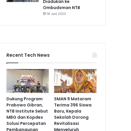
Diadukan ke
Ombudsman NTB
18 Juni 2025
Recent Tech News
Dukung Program
SMAN 9 Mataram
Prabowo Gibran,
Terima 396 Siswa
NTB Institute Sebut
Baru, Kepala
MBG dan Kopdes
Sekolah Dorong
Solusi Percepatan
Revitalisasi
Pembangunan
Menyeluruh