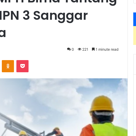
MPN 3 Sanggar
a
0
221
1 minute read
VKontakte
Odnoklassniki
Pocket