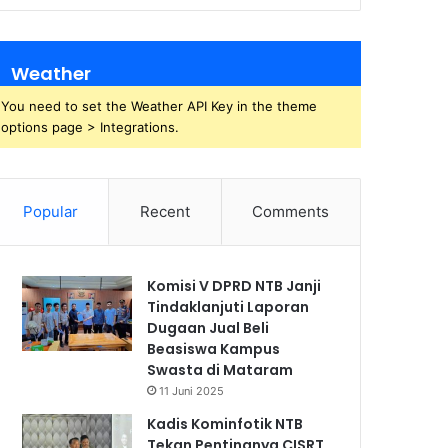
Weather
You need to set the Weather API Key in the theme
options page > Integrations.
Popular
Recent
Comments
Komisi V DPRD NTB Janji
Tindaklanjuti Laporan
Dugaan Jual Beli
Beasiswa Kampus
Swasta di Mataram
11 Juni 2025
Kadis Kominfotik NTB
Tekan Pentingnya CISRT