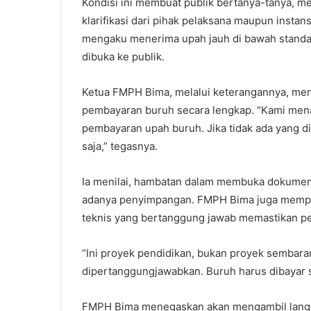
Kondisi ini membuat publik bertanya-tanya, 
klarifikasi dari pihak pelaksana maupun insta
mengaku menerima upah jauh di bawah standar
dibuka ke publik.
Ketua FMPH Bima, melalui keterangannya, me
pembayaran buruh secara lengkap. “Kami mena
pembayaran upah buruh. Jika tidak ada yang d
saja,” tegasnya.
Ia menilai, hambatan dalam membuka dokumen
adanya penyimpangan. FMPH Bima juga memper
teknis yang bertanggung jawab memastikan pe
“Ini proyek pendidikan, bukan proyek sembar
dipertanggungjawabkan. Buruh harus dibayar s
FMPH Bima menegaskan akan mengambil langkah 