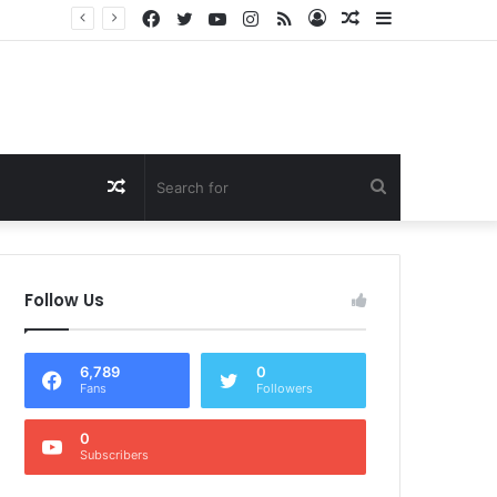
Facebook
Twitter
YouTube
Instagram
RSS
Log
Random
Sidebar
Dukung Program Prabowo Gibran, NTB Institute Sebut MBG dan Kopdes Solusi Percepatan Pembangunan Daerah 3T
In
Article
Random
Search
Article
for
Follow Us
6,789
0
Fans
Followers
0
Subscribers