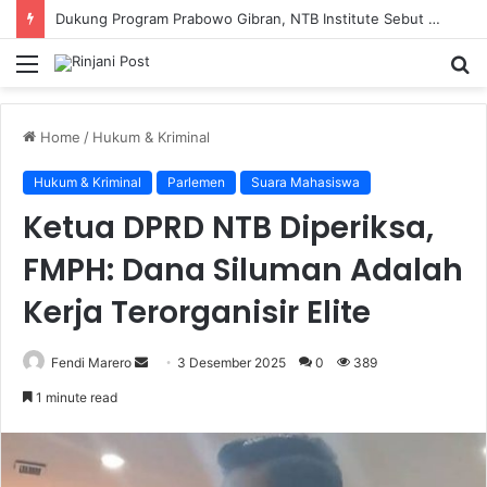
Dukung Program Prabowo Gibran, NTB Institute Sebut MBG dan Kopdes Solusi Percepatan Pembangunan Daerah 3T
Menu
S
fo
Home
/
Hukum & Kriminal
Hukum & Kriminal
Parlemen
Suara Mahasiswa
Ketua DPRD NTB Diperiksa,
FMPH: Dana Siluman Adalah
Kerja Terorganisir Elite
Fendi Marero
Send
3 Desember 2025
0
389
an
1 minute read
email