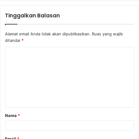
Tinggalkan Balasan
Alamat email Anda tidak akan dipublikasikan.
Ruas yang wajib
ditandai
*
K
o
m
e
n
t
a
Nama
*
r
*
Email
*