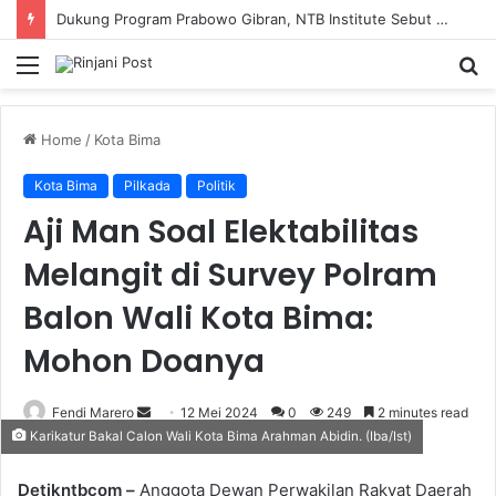
Dukung Program Prabowo Gibran, NTB Institute Sebut MBG dan Kopdes Solusi Percepatan Pembangunan Daerah 3T
Menu
S
fo
Home
/
Kota Bima
Kota Bima
Pilkada
Politik
Aji Man Soal Elektabilitas
Melangit di Survey Polram
Balon Wali Kota Bima:
Mohon Doanya
Fendi Marero
Send
12 Mei 2024
0
249
2 minutes read
Karikatur Bakal Calon Wali Kota Bima Arahman Abidin. (Iba/Ist)
an
email
Detikntbcom –
Anggota Dewan Perwakilan Rakyat Daerah