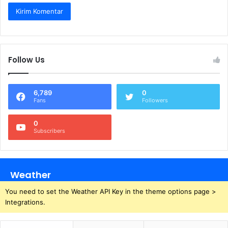
Follow Us
6,789
0
Fans
Followers
0
Subscribers
Weather
You need to set the Weather API Key in the theme options page >
Integrations.