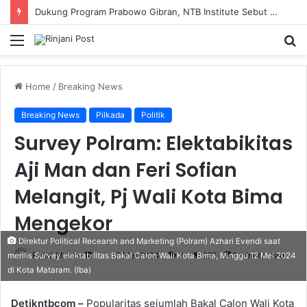
Dukung Program Prabowo Gibran, NTB Institute Sebut MBG dan Kopdes Solusi Percepatan Pembangunan Daerah 3T
Menu
S
fo
Home
/
Breaking News
Breaking News
Pilkada
Politik
Survey Polram: Elektabikitas
Aji Man dan Feri Sofian
Melangit, Pj Wali Kota Bima
Mengekor
Direktur Political Recearsh and Marketing (Polram) Azhari Evendi saat
Fendi Marero
Send
12 Mei 2024
0
262
1 minute read
merilis Survey elektabilitas Bakal Calon Wali Kota Bima, Minggu 12 Mei 2024
di Kota Mataram. (Iba)
an
email
Detikntbcom –
Popularitas sejumlah Bakal Calon Wali Kota