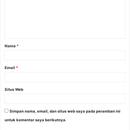
m
e
n
t
a
Nama
*
r
*
Email
*
Situs Web
Simpan nama, email, dan situs web saya pada peramban ini
untuk komentar saya berikutnya.