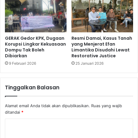
GERAK Gedor KPK, Dugaan
Resmi Damai, Kasus Tanah
Korupsi Lingkar Kekuasaan
yang Menjerat Efan
Dompu Tak Boleh
Limantika Disudahi Lewat
Dibiarkan
Restorative Justice
9 Februari 2026
25 Januari 2026
Tinggalkan Balasan
Alamat email Anda tidak akan dipublikasikan.
Ruas yang wajib
ditandai
*
K
o