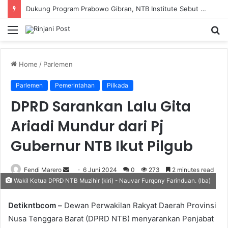
Dukung Program Prabowo Gibran, NTB Institute Sebut MBG dan Kopdes Solusi Percepatan Pembangunan Daerah 3T
Menu
S
fo
Home
/
Parlemen
Parlemen
Pemerintahan
Pilkada
DPRD Sarankan Lalu Gita
Ariadi Mundur dari Pj
Gubernur NTB Ikut Pilgub
Fendi Marero
Send
6 Juni 2024
0
273
2 minutes read
Wakil Ketua DPRD NTB Muzihir (kiri) - Nauvar Furqony Farinduan. (Iba)
an
email
Detikntbcom –
Dewan Perwakilan Rakyat Daerah Provinsi
Nusa Tenggara Barat (DPRD NTB) menyarankan Penjabat