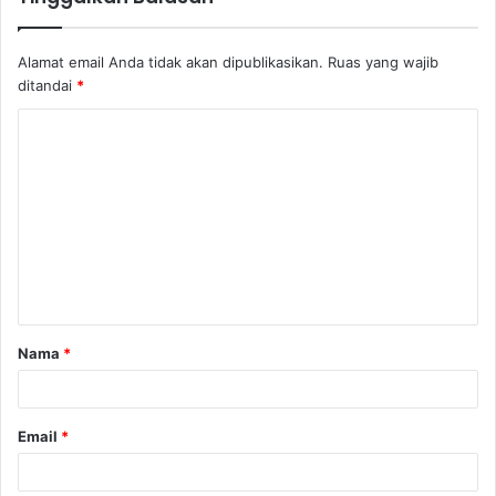
Alamat email Anda tidak akan dipublikasikan.
Ruas yang wajib
ditandai
*
K
o
m
e
n
t
a
Nama
*
r
*
Email
*