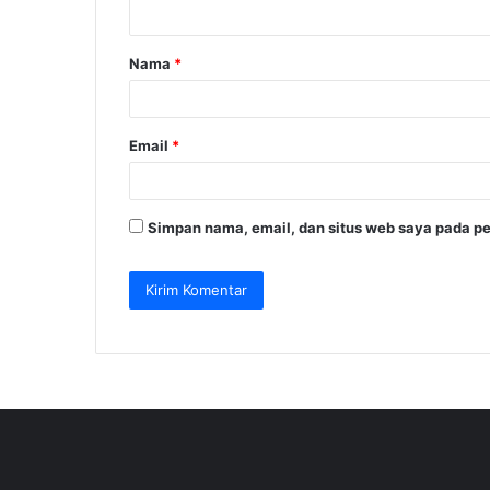
t
a
Nama
*
r
*
Email
*
Simpan nama, email, dan situs web saya pada pe