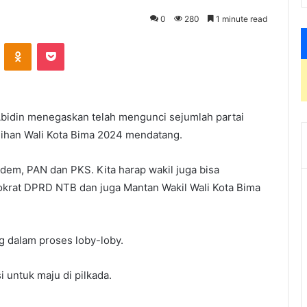
0
280
1 minute read
VKontakte
Odnoklassniki
Pocket
idin menegaskan telah mengunci sejumlah partai
lihan Wali Kota Bima 2024 mendatang.
em, PAN dan PKS. Kita harap wakil juga bisa
krat DPRD NTB dan juga Mantan Wakil Wali Kota Bima
 dalam proses loby-loby.
 untuk maju di pilkada.