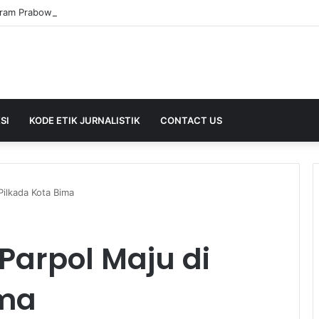
SI
KODE ETIK JURNALISTIK
CONTACT US
Pilkada Kota Bima
 Parpol Maju di
ima