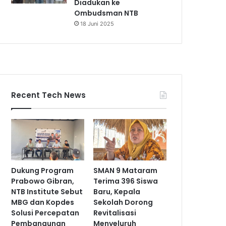
Diadukan ke
Ombudsman NTB
18 Juni 2025
Recent Tech News
Dukung Program
SMAN 9 Mataram
Prabowo Gibran,
Terima 396 Siswa
NTB Institute Sebut
Baru, Kepala
MBG dan Kopdes
Sekolah Dorong
Solusi Percepatan
Revitalisasi
Pembangunan
Menyeluruh