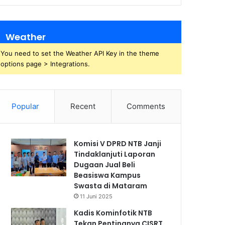
Weather
You need to set the Weather API Key in the theme
options page > Integrations.
Popular
Recent
Comments
Komisi V DPRD NTB Janji
Tindaklanjuti Laporan
Dugaan Jual Beli
Beasiswa Kampus
Swasta di Mataram
11 Juni 2025
Kadis Kominfotik NTB
Tekan Pentingnya CISRT