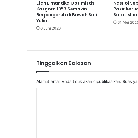
Efan Limantika Optimistis
NasPol Se
Kosgoro 1957 Semakin
Pokir Ketu
Berpengaruh di Bawah Sari
Sarat Muat
Yuliati
31 Mei 202
6 Juni 2026
Tinggalkan Balasan
Alamat email Anda tidak akan dipublikasikan.
Ruas ya
K
o
m
e
n