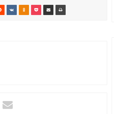
erest
Reddit
VKontakte
Odnoklassniki
Pocket
Share via Email
Print