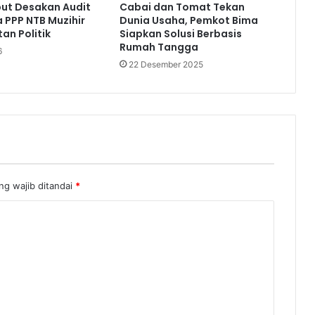
but Desakan Audit
Cabai dan Tomat Tekan
a PPP NTB Muzihir
Dunia Usaha, Pemkot Bima
an Politik
Siapkan Solusi Berbasis
Rumah Tangga
6
22 Desember 2025
ng wajib ditandai
*