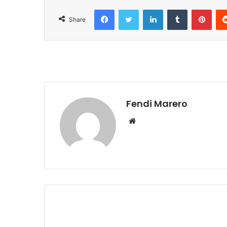
Facebook
Twitter
LinkedIn
Tumblr
Pint
Share
Fendi Marero
Website