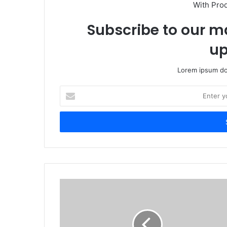
With Pro
Subscribe to our ma
up
Lorem ipsum dol
Enter
your
Email
address