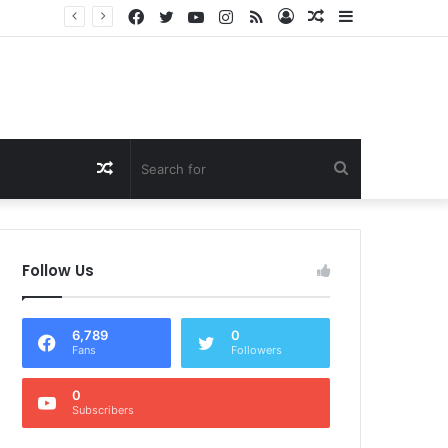
Facebook
Twitter
YouTube
Instagram
RSS
Log
Random
Sidebar
Dukung Program Prabowo Gibran, NTB Institute Sebut MBG dan Kopdes Solusi Percepatan Pembangunan Daerah 3T
In
Article
Random
Search
Article
for
Follow Us
6,789
0
Fans
Followers
0
Subscribers