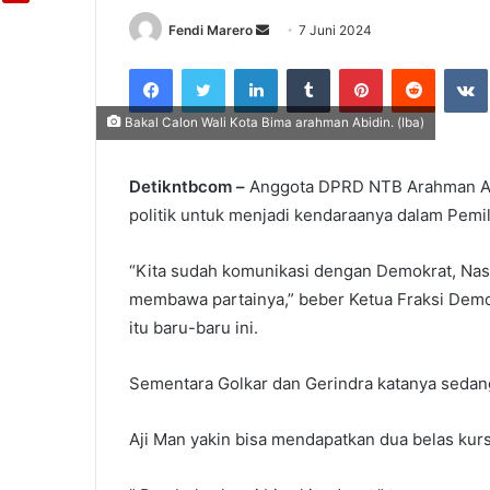
Fendi Marero
Send
7 Juni 2024
an
Facebook
Twitter
LinkedIn
Tumblr
Pinterest
Reddit
email
Bakal Calon Wali Kota Bima arahman Abidin. (Iba)
Detikntbcom –
Anggota DPRD NTB Arahman Ab
politik untuk menjadi kendaraanya dalam Pemi
“Kita sudah komunikasi dengan Demokrat, Nasd
membawa partainya,” beber Ketua Fraksi Demo
itu baru-baru ini.
Sementara Golkar dan Gerindra katanya sedang
Aji Man yakin bisa mendapatkan dua belas kursi