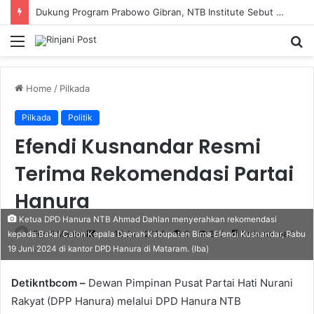
Dukung Program Prabowo Gibran, NTB Institute Sebut MBG dan Kopdes Solusi Percepatan Pembangunan Daerah 3T
Menu
S
fo
Home
/
Pilkada
Pilkada
Politik
Efendi Kusnandar Resmi
Terima Rekomendasi Partai
Hanura
Ketua DPD Hanura NTB Ahmad Dahlan menyerahkan rekomendasi
Fendi Marero
Send
19 Juni 2024
0
275
1 minute read
kepada Bakal Calon Kepala Daerah Kabupaten Bima Efendi Kusnandar, Rabu
19 Juni 2024 di kantor DPD Hanura di Mataram. (Iba)
an
email
Detikntbcom –
Dewan Pimpinan Pusat Partai Hati Nurani
Rakyat (DPP Hanura) melalui DPD Hanura NTB