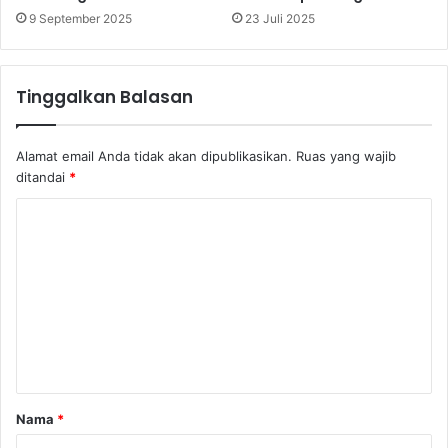
9 September 2025
23 Juli 2025
Tinggalkan Balasan
Alamat email Anda tidak akan dipublikasikan.
Ruas yang wajib
ditandai
*
K
o
m
e
n
t
a
Nama
*
r