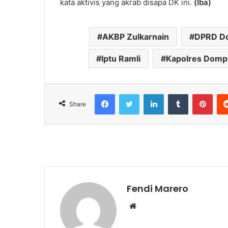
kata aktivis yang akrab disapa DK ini.
(Iba)
AKBP Zulkarnain
DPRD D
Iptu Ramli
Kapolres Domp
Facebook
Twitter
LinkedIn
Tumblr
Pint
Share
Fendi Marero
Website