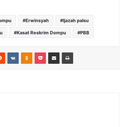
ompu
Erwinsyah
Ijazah palsu
u
Kasat Reskrim Dompu
PBB
erest
Reddit
VKontakte
Odnoklassniki
Pocket
Share via Email
Print