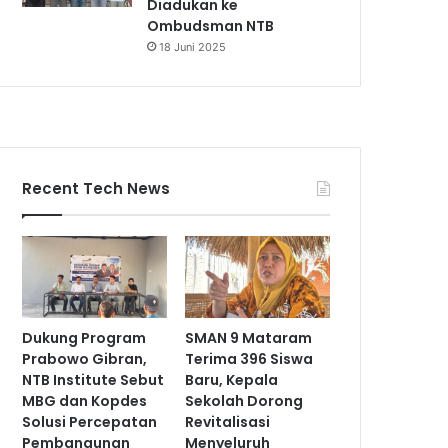
Diadukan ke
Ombudsman NTB
18 Juni 2025
Recent Tech News
Dukung Program
SMAN 9 Mataram
Prabowo Gibran,
Terima 396 Siswa
NTB Institute Sebut
Baru, Kepala
MBG dan Kopdes
Sekolah Dorong
Solusi Percepatan
Revitalisasi
Pembangunan
Menyeluruh