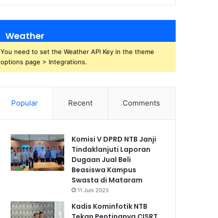
Weather
You need to set the Weather API Key in the theme
options page > Integrations.
Popular
Recent
Comments
Komisi V DPRD NTB Janji
Tindaklanjuti Laporan
Dugaan Jual Beli
Beasiswa Kampus
Swasta di Mataram
11 Juni 2025
Kadis Kominfotik NTB
Tekan Pentingnya CISRT