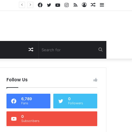
Facebook
Twitter
YouTube
Instagram
RSS
Log
Random
Sidebar
Dukung Program Prabowo Gibran, NTB Institute Sebut MBG dan Kopdes Solusi Percepatan Pembangunan Daerah 3T
In
Article
Random
Search
Article
for
Follow Us
6,789
0
Fans
Followers
0
Subscribers