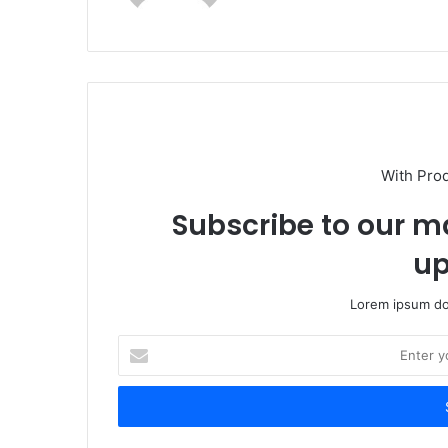
With Pro
Subscribe to our ma
up
Lorem ipsum dol
Enter
your
Email
address