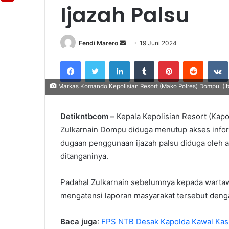
Ijazah Palsu
Fendi Marero
Send
19 Juni 2024
an
Facebook
Twitter
LinkedIn
Tumblr
Pinterest
Reddit
email
Markas Komando Kepolisian Resort (Mako Polres) Dompu. (Iba
Detikntbcom –
Kepala Kepolisian Resort (Kapo
Zulkarnain Dompu diduga menutup akses infor
dugaan penggunaan ijazah palsu diduga oleh a
ditanganinya.
Padahal Zulkarnain sebelumnya kepada warta
mengatensi laporan masyarakat tersebut deng
Baca juga
:
FPS NTB Desak Kapolda Kawal Kas