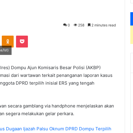
0
258
2 minutes read
VKontakte
Odnoklassniki
Pocket
/Ist)
lres) Dompu Ajun Komisaris Besar Polisi (AKBP)
masi dari wartawan terkait penanganan laporan kasus
nggota DPRD terpilih inisial ERS yang tengah
wan secara gamblang via handphone menjelaskan akan
an segera melakukan gelar perkara.
us Dugaan Ijazah Palsu Oknum DPRD Dompu Terpilih