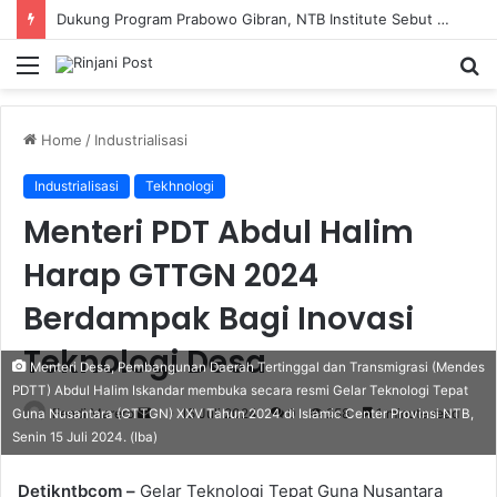
Dukung Program Prabowo Gibran, NTB Institute Sebut MBG dan Kopdes Solusi Percepatan Pembangunan Daerah 3T
Menu
S
fo
Home
/
Industrialisasi
Industrialisasi
Tekhnologi
Menteri PDT Abdul Halim
Harap GTTGN 2024
Berdampak Bagi Inovasi
Teknologi Desa
Menteri Desa, Pembangunan Daerah Tertinggal dan Transmigrasi (Mendes
PDTT) Abdul Halim Iskandar membuka secara resmi Gelar Teknologi Tepat
Fendi Marero
Send
15 Juli 2024
0
258
1 minute read
Guna Nusantara (GTTGN) XXV Tahun 2024 di Islamic Center Provinsi NTB,
Senin 15 Juli 2024. (Iba)
an
email
Detikntbcom –
Gelar Teknologi Tepat Guna Nusantara