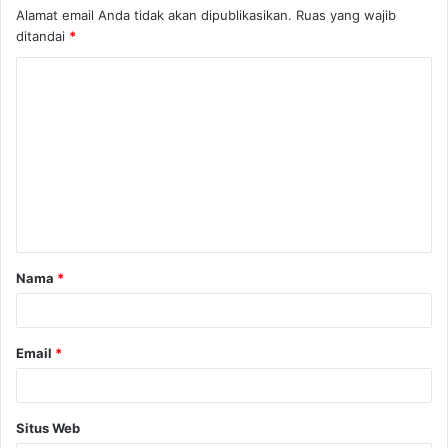
Alamat email Anda tidak akan dipublikasikan.
Ruas yang wajib
ditandai
*
K
o
m
e
n
t
a
Nama
*
r
*
Email
*
Situs Web