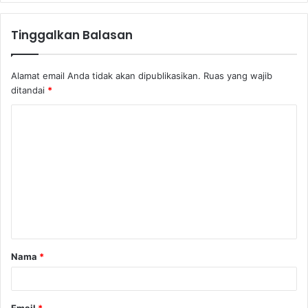
Tinggalkan Balasan
Alamat email Anda tidak akan dipublikasikan.
Ruas yang wajib
ditandai
*
K
o
m
e
n
t
a
Nama
*
r
*
Email
*