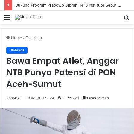
Dukung Program Prabowo Gibran, NTB Institute Sebut MBG dan Kopdes Solusi Percepatan Pembangunan Daerah 3T
Menu
S
fo
Home
/
Olahraga
Olahraga
Bawa Empat Atlet, Anggar
NTB Punya Potensi di PON
Aceh-Sumut
Redaksi
8 Agustus 2024
0
270
1 minute read