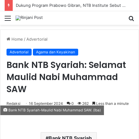
Dukung Program Prabowo Gibran, NTB Institute Sebut MBG dan Kopdes Solusi Percepatan Pembangunan Daerah 3T
Menu
S
fo
Home
/
Advertorial
Advertorial
Agama dan Keyakinan
Bank NTB Syariah: Selamat
Maulid Nabi Muhammad
SAW
Redaksi
16 September 2024
0
262
Less than a minute
Bank NTB Syariah-Maulid Nabi Muhammad SAW. (Iba)
Bank NTB Syariah