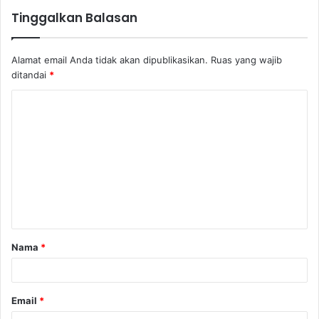
Tinggalkan Balasan
Alamat email Anda tidak akan dipublikasikan.
Ruas yang wajib
ditandai
*
K
o
m
e
n
t
a
Nama
*
r
*
Email
*