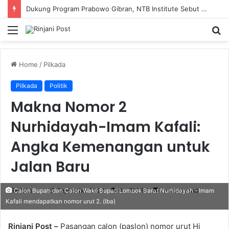
Dukung Program Prabowo Gibran, NTB Institute Sebut MBG dan Kopdes Solusi Percepatan Pembangunan Daerah 3T
Menu
S
fo
Home
/
Pilkada
Pilkada
Politik
Makna Nomor 2
Nurhidayah-Imam Kafali:
Angka Kemenangan untuk
Jalan Baru
Redaksi
23 September 2024
0
266
1 minute read
Calon Bupati dan Calon Wakil Bupati Lombok Barat Nurhidayah - Imam
Kafali mendapatkan nomor urut 2. (Iba)
Rinjani Post –
Pasangan calon (paslon) nomor urut Hj