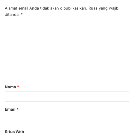
Alamat email Anda tidak akan dipublikasikan.
Ruas yang wajib
ditandai
*
K
o
m
e
n
t
a
Nama
*
r
*
Email
*
Situs Web