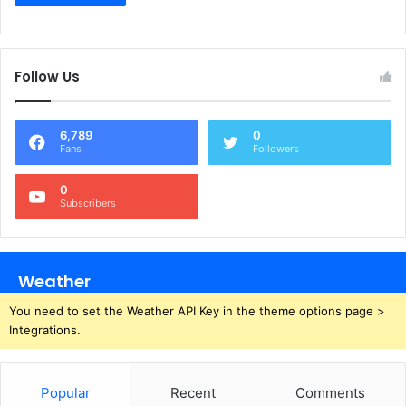
Follow Us
6,789
0
Fans
Followers
0
Subscribers
Weather
You need to set the Weather API Key in the theme options page >
Integrations.
Popular
Recent
Comments