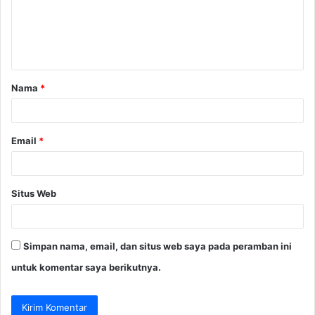
e
n
t
a
Nama
*
r
*
Email
*
Situs Web
Simpan nama, email, dan situs web saya pada peramban ini
untuk komentar saya berikutnya.