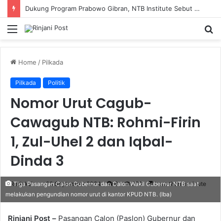
Dukung Program Prabowo Gibran, NTB Institute Sebut MBG dan Kopdes Solusi Percepatan Pembangunan Daerah 3T
Menu
S
fo
Home
/
Pilkada
Pilkada
Politik
Nomor Urut Cagub-
Cawagub NTB: Rohmi-Firin
1, Zul-Uhel 2 dan Iqbal-
Dinda 3
Redaksi
23 September 2024
0
260
Less than a minute
Tiga Pasangan Calon Gubernur dan Calon Wakil Gubernur NTB saat
melakukan pengundian nomor urut di kantor KPUD NTB. (Iba)
Rinjani Post –
Pasangan Calon (Paslon) Gubernur dan