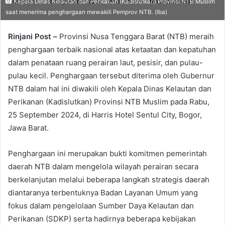
Redaksi
26 September 2024
0
271
1 minute read
Kepala Dinas Kelautan dan Perikanan (Kadislutkan) Provinsi NTB Muslim
saat menerima penghargaan mewakili Pemprov NTB. (Iba)
Rinjani Post –
Provinsi Nusa Tenggara Barat (NTB) meraih
penghargaan terbaik nasional atas ketaatan dan kepatuhan
dalam penataan ruang perairan laut, pesisir, dan pulau-
pulau kecil. Penghargaan tersebut diterima oleh Gubernur
NTB dalam hal ini diwakili oleh Kepala Dinas Kelautan dan
Perikanan (Kadislutkan) Provinsi NTB Muslim pada Rabu,
25 September 2024, di Harris Hotel Sentul City, Bogor,
Jawa Barat.
Penghargaan ini merupakan bukti komitmen pemerintah
daerah NTB dalam mengelola wilayah perairan secara
berkelanjutan melalui beberapa langkah strategis daerah
diantaranya terbentuknya Badan Layanan Umum yang
fokus dalam pengelolaan Sumber Daya Kelautan dan
Perikanan (SDKP) serta hadirnya beberapa kebijakan