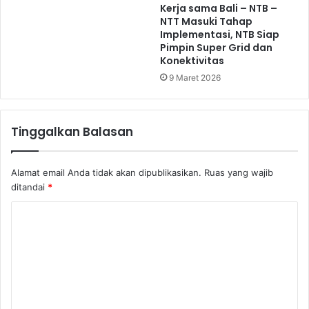
Kerja sama Bali – NTB –
NTT Masuki Tahap
Implementasi, NTB Siap
Pimpin Super Grid dan
Konektivitas
9 Maret 2026
Tinggalkan Balasan
Alamat email Anda tidak akan dipublikasikan.
Ruas yang wajib
ditandai
*
K
o
m
e
n