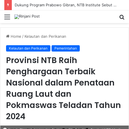
Dukung Program Prabowo Gibran, NTB Institute Sebut MBG dan Kopdes Solusi Percepatan Pembangunan Daerah 3T
Menu
S
fo
Home
/
Kelautan dan Perikanan
Kelautan dan Perikanan
Pemerintahan
Provinsi NTB Raih
Penghargaan Terbaik
Nasional dalam Penataan
Ruang Laut dan
Pokmaswas Teladan Tahun
2024