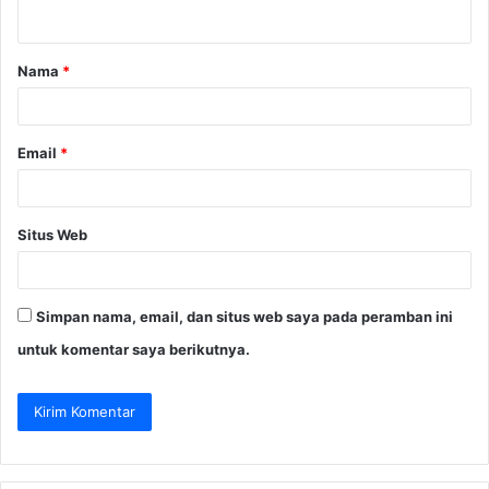
t
a
Nama
*
r
*
Email
*
Situs Web
Simpan nama, email, dan situs web saya pada peramban ini
untuk komentar saya berikutnya.