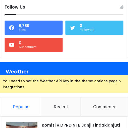
Follow Us
6,789
0
Fans
Followers
0
Subscribers
Weather
You need to set the Weather API Key in the theme options page >
Integrations.
Popular
Recent
Comments
Komisi V DPRD NTB Janji Tindaklanjuti