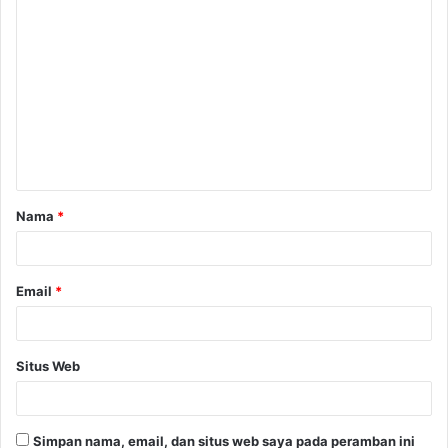
K
o
m
e
n
t
a
Nama
*
r
*
Email
*
Situs Web
Simpan nama, email, dan situs web saya pada peramban ini