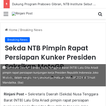
Dukung Program Prabowo Gibran, NTB Institute Sebut MBG dan Kopdes Solusi Percepatan Pembangunan Daerah 3T
Menu
S
fo
Home
/
Breaking News
Breaking News
Sekda NTB Pimpin Rapat
Persiapan Kunker Presiden
Saksikan MotoGP
Sekretaris Daerah (Sekda) Nusa Tenggara Barat (NTB) Lalu Gita Ariadi
pimpin rapat persiapan kunjungan kerja Presiden Republik Indonesia Joko
Redaksi
27 September 2024
0
267
1 minute read
Widodo, dalam rangka menyaksikan perhelatan MotoGP 2024 di Sirkuit
Mandalika. (Iba)
Rinjani Post –
Sekretaris Daerah (Sekda) Nusa Tenggara
Barat (NTB) Lalu Gita Ariadi pimpin rapat persiapan