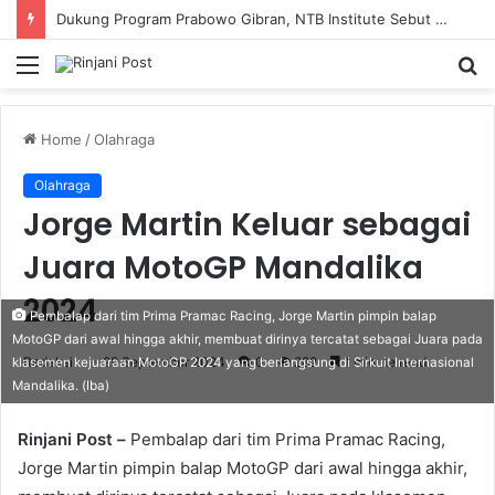
Dukung Program Prabowo Gibran, NTB Institute Sebut MBG dan Kopdes Solusi Percepatan Pembangunan Daerah 3T
Menu
S
fo
Home
/
Olahraga
Olahraga
Jorge Martin Keluar sebagai
Juara MotoGP Mandalika
2024
Pembalap dari tim Prima Pramac Racing, Jorge Martin pimpin balap
MotoGP dari awal hingga akhir, membuat dirinya tercatat sebagai Juara pada
Redaksi
29 September 2024
0
282
1 minute read
klasemen kejuaraan MotoGP 2024 yang berlangsung di Sirkuit Internasional
Mandalika. (Iba)
Rinjani Post –
Pembalap dari tim Prima Pramac Racing,
Jorge Martin pimpin balap MotoGP dari awal hingga akhir,