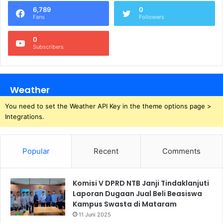
6,789
0
Fans
Followers
0
Subscribers
Weather
You need to set the Weather API Key in the theme options page >
Integrations.
Popular
Recent
Comments
Komisi V DPRD NTB Janji Tindaklanjuti
Laporan Dugaan Jual Beli Beasiswa
Kampus Swasta di Mataram
11 Juni 2025