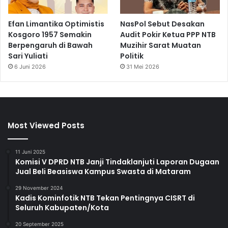
Efan Limantika Optimistis
NasPol Sebut Desakan
Kosgoro 1957 Semakin
Audit Pokir Ketua PPP NTB
Berpengaruh di Bawah
Muzihir Sarat Muatan
Sari Yuliati
Politik
6 Juni 2026
31 Mei 2026
Most Viewed Posts
11 Juni 2025
Komisi V DPRD NTB Janji Tindaklanjuti Laporan Dugaan
Jual Beli Beasiswa Kampus Swasta di Mataram
29 November 2024
Kadis Kominfotik NTB Tekan Pentingnya CISRT di
Seluruh Kabupaten/Kota
20 September 2025