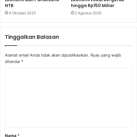
NTB
hingga Rp150 Miliar
4 Oktober 2025
2 Agustus 2025
Tinggalkan Balasan
Alamat email Anda tidak akan dipublikasikan.
Ruas yang wajib
ditandai
*
K
o
m
e
n
t
a
Nama
*
r